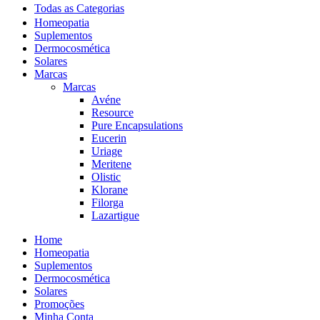
Todas as Categorias
Homeopatia
Suplementos
Dermocosmética
Solares
Marcas
Marcas
Avéne
Resource
Pure Encapsulations
Eucerin
Uriage
Meritene
Olistic
Klorane
Filorga
Lazartigue
Home
Homeopatia
Suplementos
Dermocosmética
Solares
Promoções
Minha Conta