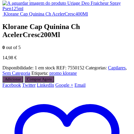
Uriage Deo Fraicheur Spray
Psen125ml
Klorane Cap Quinina Ch AcelerCresc400Ml
Klorane Cap Quinina Ch
AcelerCresc200Ml
0
out of 5
14,98
€
Disponibilidade:
1 em stock
REF:
7550152
Categorias:
Capilares
,
Sem Categoria
Etiqueta:
promo klorane
Adicionar
Comprar Agora
Facebook
Twitter
LinkedIn
Google +
Email