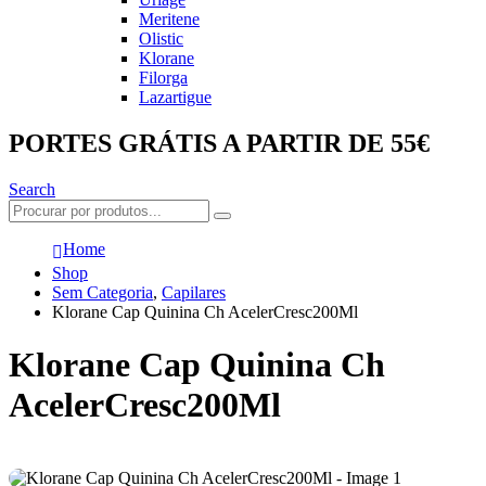
Meritene
Olistic
Klorane
Filorga
Lazartigue
PORTES GRÁTIS A PARTIR DE 55€
Search
Home
Shop
Sem Categoria
,
Capilares
Klorane Cap Quinina Ch AcelerCresc200Ml
Klorane Cap Quinina Ch
AcelerCresc200Ml