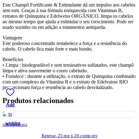
Este Champô Fortificante & Estimulante dá um impulso aos cabelos
sem tom. Graças à sua fórmula enriquecida com Vitaminas B,
extratos de Quinquina e Edelweiss ORGÂNICO, limpa os cabelos
ao mesmo tempo que ajuda a estimular o seu crescimento. Pode ser
usado sozinho ou em adição a tratamentos antiqueda.
Vantagem
Este poderoso concentrado restabelece a força e a resistência do
cabelo. O cabelo fica mais forte e mais bonito.
Benefícios
• Limpa : biodegradável e sem tensioativos sulfatados, este champô
limpa e ativa suavemente o couro cabeludo.
• Fortalece : durante a utilização, o extrato de Quinquina combinado
com um complexo da Vitamina B e o extrato de Edelvaisse BIO
proporcionam força e resistência ao cabelo desvitalizado.
Produtos relacionados
Add
Add
Add
Add
Add
to
to
to
to
to
wishlist
wishlist
wishlist
wishlist
wishlist
SEM CATEGORIA
Ketesse, 25 mg x 20 comp rev