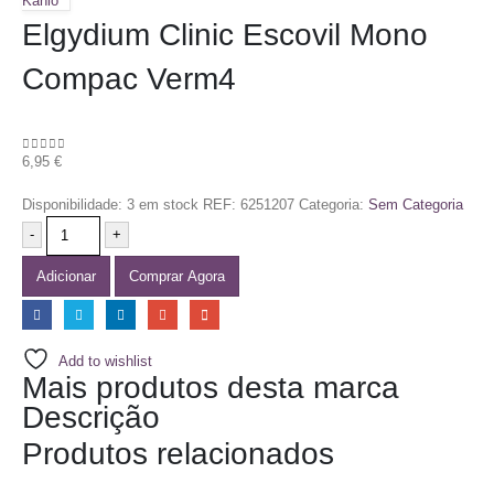
Kahlo
Elgydium Clinic Escovil Mono
Compac Verm4
6,95
€
0
out of 5
Disponibilidade:
3 em stock
REF:
6251207
Categoria:
Sem Categoria
-
+
Adicionar
Comprar Agora
Add to wishlist
Mais produtos desta marca
Descrição
Produtos relacionados