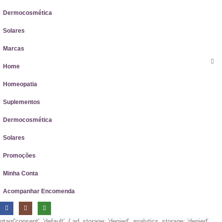
Dermocosmética
Solares
Marcas
Home
Homeopatia
Suplementos
Dermocosmética
Solares
Promoções
Minha Conta
Acompanhar Encomenda
gtag('consent', 'default', { ad_storage: 'denied', analytics_storage: 'denied',