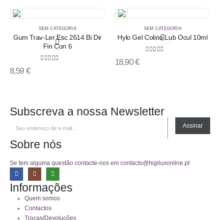
SEM CATEGORIA
SEM CATEGORIA
Gum Trav-Ler Esc 2614 Bi Dir
Hylo Gel Colirio Lub Ocul 10ml
Fin Con 6
0
out of 5
18,90
€
0
out of 5
8,59
€
Subscreva a nossa Newsletter
Assinar
Sobre nós
Se tem alguma questão contacte-nos em contacto@higiluxonline.pt
Informações
Quem somos
Contactos
Trocas/Devoluções