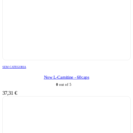
SEM CATEGORIA
Now L-Carnitine - 60caps
0
out of 5
37,31
€