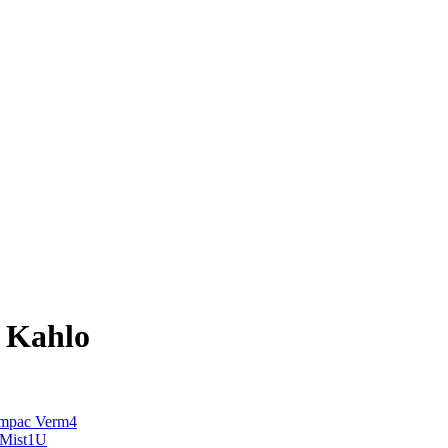
a Kahlo
ompac Verm4
 Mist1U