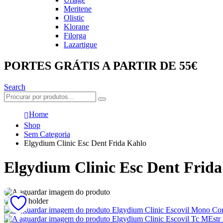
Meritene
Olistic
Klorane
Filorga
Lazartigue
PORTES GRÁTIS A PARTIR DE 55€
Search
Home
Shop
Sem Categoria
Elgydium Clinic Esc Dent Frida Kahlo
Elgydium Clinic Esc Dent Frid
Elgydium Clinic Escovil Mono C
Elgydium Clinic Escovil Tc MEstr