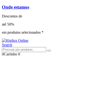
Onde estamos
Descontos de
até 50%
em produtos selecionados *
Search
0
Carrinho
0