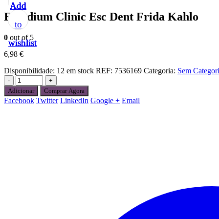
Add
Add
Add
Add
Add
Elgydium Clinic Esc Dent Frida Kahlo
to
to
to
to
to
0
out of 5
wishlist
wishlist
wishlist
wishlist
wishlist
6,98
€
Disponibilidade:
12 em stock
REF:
7536169
Categoria:
Sem Categor
-
+
Adicionar
Comprar Agora
Facebook
Twitter
LinkedIn
Google +
Email