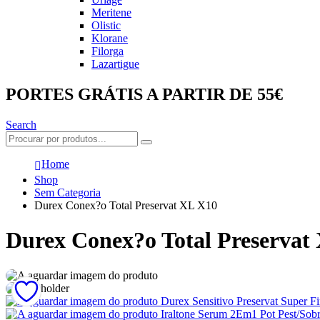
Meritene
Olistic
Klorane
Filorga
Lazartigue
PORTES GRÁTIS A PARTIR DE 55€
Search
Home
Shop
Sem Categoria
Durex Conex?o Total Preservat XL X10
Durex Conex?o Total Preservat
Durex Sensitivo Preservat Super 
Iraltone Serum 2Em1 Pot Pest/So