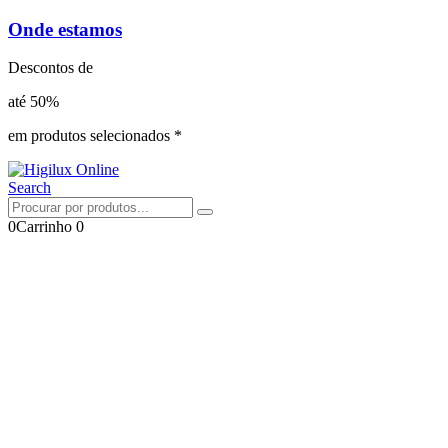
Onde estamos
Descontos de
até 50%
em produtos selecionados *
Search
0
Carrinho
0