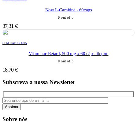
Now L-Carnitine - 60caps
0
out of 5
37,31
€
SEM CATEGORIA
Vitaminac Retard, 500 mg x 60 cáps lib prol
0
out of 5
18,70
€
Subscreva a nossa Newsletter
Assinar
Sobre nós