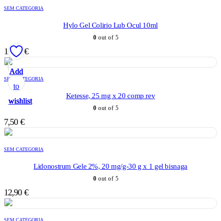
SEM CATEGORIA
Hylo Gel Colirio Lub Ocul 10ml
0
out of 5
18,90
€
Add
Add
Add
Add
Add
SEM CATEGORIA
to
to
to
to
to
Ketesse, 25 mg x 20 comp rev
wishlist
wishlist
wishlist
wishlist
wishlist
0
out of 5
7,50
€
SEM CATEGORIA
Lidonostrum Gele 2%, 20 mg/g-30 g x 1 gel bisnaga
0
out of 5
12,90
€
SEM CATEGORIA