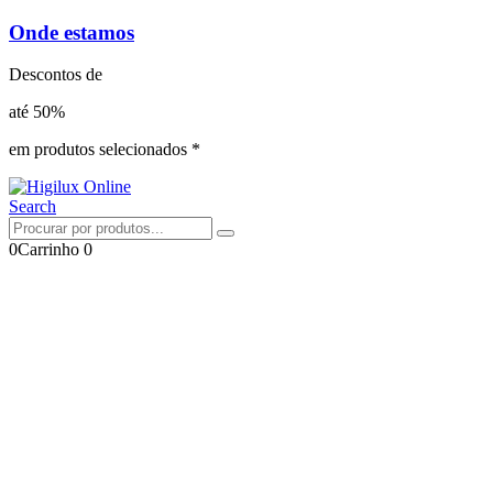
Onde estamos
Descontos de
até 50%
em produtos selecionados *
Search
0
Carrinho
0