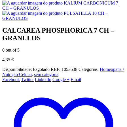
KALIUM CARBONICUM 7
CH – GRANULOS
PULSATILLA 10 CH –
GRANULOS
CALCAREA PHOSPHORICA 7 CH –
GRANULOS
0
out of 5
4,35
€
Disponibilidade:
Esgotado
REF:
1053538
Categorias:
Homeopatia /
Nutrição Celular
,
sem categoria
Facebook
Twitter
LinkedIn
Google +
Email