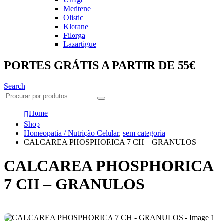
Meritene
Olistic
Klorane
Filorga
Lazartigue
PORTES GRÁTIS A PARTIR DE 55€
Search
Home
Shop
Homeopatia / Nutrição Celular
,
sem categoria
CALCAREA PHOSPHORICA 7 CH – GRANULOS
CALCAREA PHOSPHORICA
7 CH – GRANULOS