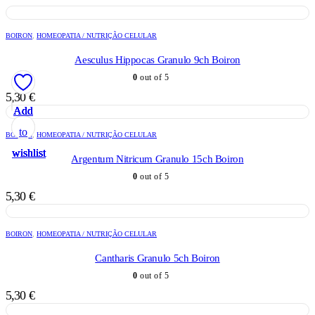
BOIRON
,
HOMEOPATIA / NUTRIÇÃO CELULAR
Aesculus Hippocas Granulo 9ch Boiron
0
out of 5
5,30
€
Add
Add
Add
Add
Add
to
to
to
to
to
BOIRON
,
HOMEOPATIA / NUTRIÇÃO CELULAR
wishlist
wishlist
wishlist
wishlist
wishlist
Argentum Nitricum Granulo 15ch Boiron
0
out of 5
5,30
€
BOIRON
,
HOMEOPATIA / NUTRIÇÃO CELULAR
Cantharis Granulo 5ch Boiron
0
out of 5
5,30
€