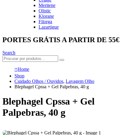
Meritene
Olistic
Klorane
Filorga
Lazartigue
PORTES GRÁTIS A PARTIR DE 55€
Search
Home
Shop
Cuidado Olhos / Ouvidos
,
Lavagem Olho
Blephagel Cpssa + Gel Palpebras, 40 g
Blephagel Cpssa + Gel
Palpebras, 40 g