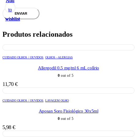
Add
Add
Add
Add
Add
to
to
to
to
to
wishlist
wishlist
wishlist
wishlist
wishlist
Produtos relacionados
CUIDADO OLHOS / OUVIDOS
,
OLHOS - ALERGIAS
Allergodil 0.5 mg/ml 6 mL colírio
0
out of 5
11,70
€
CUIDADO OLHOS / OUVIDOS
,
LAVAGEM OLHO
Aposan Soro Fisiológico 30x5ml
0
out of 5
5,98
€