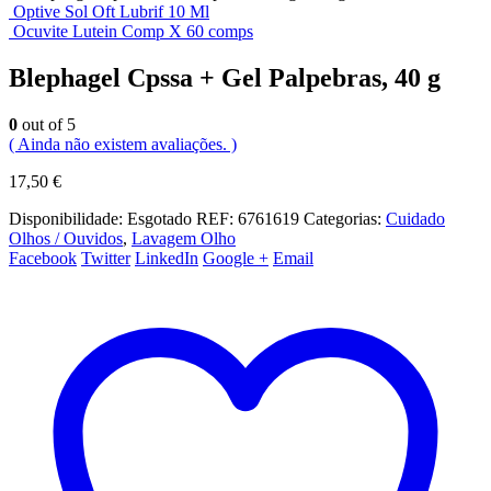
Optive Sol Oft Lubrif 10 Ml
Ocuvite Lutein Comp X 60 comps
Blephagel Cpssa + Gel Palpebras, 40 g
0
out of 5
( Ainda não existem avaliações. )
17,50
€
Disponibilidade:
Esgotado
REF:
6761619
Categorias:
Cuidado
Olhos / Ouvidos
,
Lavagem Olho
Facebook
Twitter
LinkedIn
Google +
Email