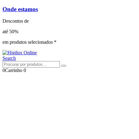
Onde estamos
Descontos de
até 50%
em produtos selecionados *
Search
0
Carrinho
0