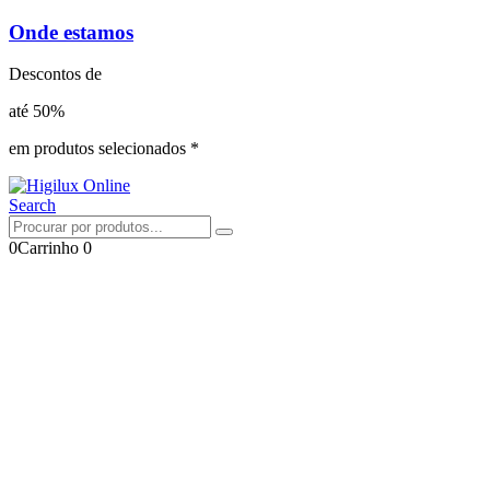
Onde estamos
Descontos de
até 50%
em produtos selecionados *
Search
0
Carrinho
0