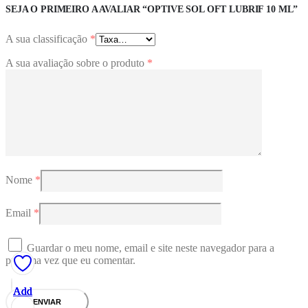
SEJA O PRIMEIRO A AVALIAR “OPTIVE SOL OFT LUBRIF 10 ML”
A sua classificação
*
A sua avaliação sobre o produto
*
Nome
*
Email
*
Guardar o meu nome, email e site neste navegador para a
próxima vez que eu comentar.
Add
Add
Add
Add
Add