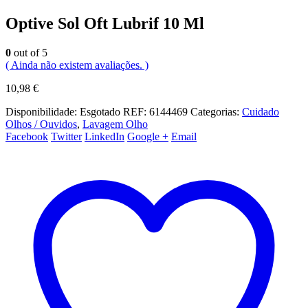
Optive Sol Oft Lubrif 10 Ml
0
out of 5
( Ainda não existem avaliações. )
10,98
€
Disponibilidade:
Esgotado
REF:
6144469
Categorias:
Cuidado
Olhos / Ouvidos
,
Lavagem Olho
Facebook
Twitter
LinkedIn
Google +
Email