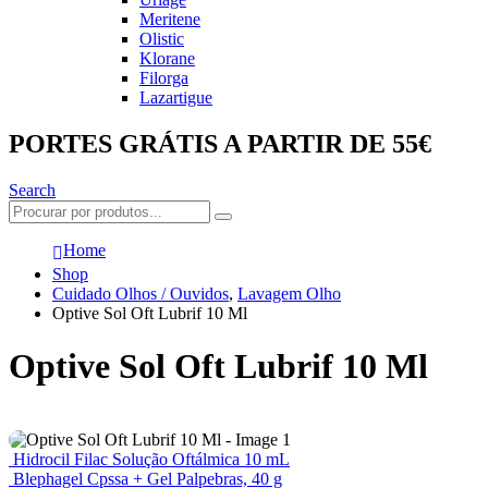
Meritene
Olistic
Klorane
Filorga
Lazartigue
PORTES GRÁTIS A PARTIR DE 55€
Search
Home
Shop
Cuidado Olhos / Ouvidos
,
Lavagem Olho
Optive Sol Oft Lubrif 10 Ml
Optive Sol Oft Lubrif 10 Ml
Hidrocil Filac Solução Oftálmica 10 mL
Blephagel Cpssa + Gel Palpebras, 40 g