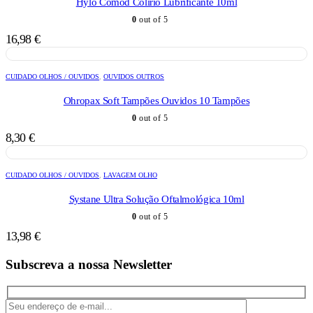
Hylo Comod Colírio Lubrificante 10ml
0
out of 5
16,98
€
CUIDADO OLHOS / OUVIDOS
,
OUVIDOS OUTROS
Ohropax Soft Tampões Ouvidos 10 Tampões
0
out of 5
8,30
€
CUIDADO OLHOS / OUVIDOS
,
LAVAGEM OLHO
Systane Ultra Solução Oftalmológica 10ml
0
out of 5
13,98
€
Subscreva a nossa Newsletter