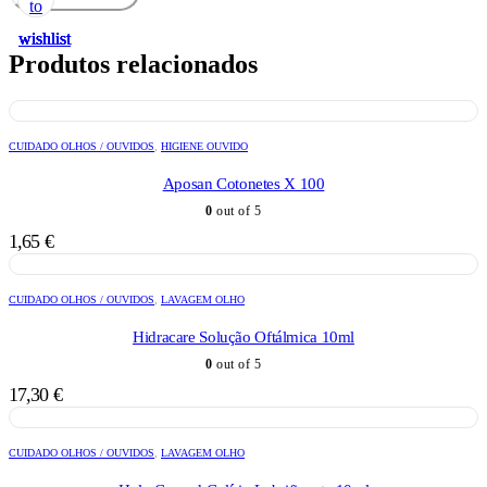
to
to
to
to
to
wishlist
wishlist
wishlist
wishlist
wishlist
Produtos relacionados
CUIDADO OLHOS / OUVIDOS
,
HIGIENE OUVIDO
Aposan Cotonetes X 100
0
out of 5
1,65
€
CUIDADO OLHOS / OUVIDOS
,
LAVAGEM OLHO
Hidracare Solução Oftálmica 10ml
0
out of 5
17,30
€
CUIDADO OLHOS / OUVIDOS
,
LAVAGEM OLHO