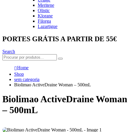
Meritene
Olistic
Klorane
Filorga
Lazartigue
PORTES GRÁTIS A PARTIR DE 55€
Search
Home
Shop
sem categoria
Biolimao ActiveDraine Woman – 500mL
Biolimao ActiveDraine Woman
– 500mL