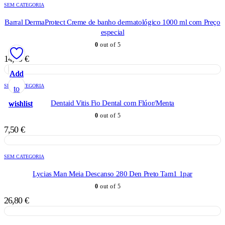
SEM CATEGORIA
Barral DermaProtect Creme de banho dermatológico 1000 ml com Preço
especial
0
out of 5
14,90
€
Add
Add
Add
Add
Add
SEM CATEGORIA
to
to
to
to
to
Dentaid Vitis Fio Dental com Flúor/Menta
wishlist
wishlist
wishlist
wishlist
wishlist
0
out of 5
7,50
€
SEM CATEGORIA
Lycias Man Meia Descanso 280 Den Preto Tam1 1par
0
out of 5
26,80
€