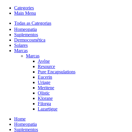
Categories
Main Menu
Todas as Categorias
Homeopatia
Suplementos
Dermocosmética
Solares
Marcas
Marcas
Avéne
Resource
Pure Encapsulations
Eucerin
Uriage
Meritene
Olistic
Klorane
Filorga
Lazartigue
Home
Homeopatia
Suplementos