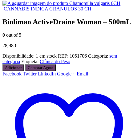
Chamomilla vulgaris 6CH
CANNABIS INDICA GRANULOS 30 CH
Biolimao ActiveDraine Woman – 500mL
0
out of 5
28,98
€
Disponibilidade:
1 em stock
REF:
1051706
Categoria:
sem
categoria
Etiqueta:
Clínica do Peso
Adicionar
Comprar Agora
Facebook
Twitter
LinkedIn
Google +
Email