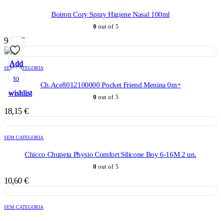
Boiron Cory Spray Higiene Nasal 100ml
0
out of 5
9,98
€
Add
Add
Add
Add
Add
SEM CATEGORIA
to
to
to
to
to
Ch.Ace8012100000 Pocket Friend Menina 0m+
wishlist
wishlist
wishlist
wishlist
wishlist
0
out of 5
18,15
€
SEM CATEGORIA
Chicco Chupeta Physio Comfort Silicone Boy 6-16M 2 un.
0
out of 5
10,60
€
SEM CATEGORIA