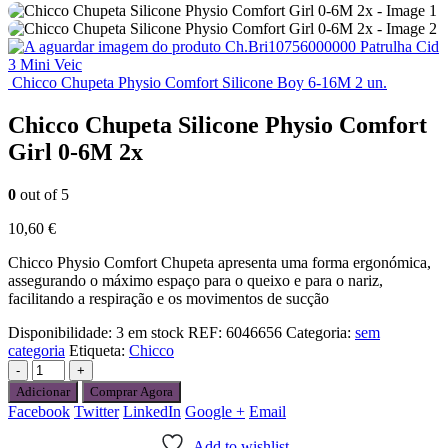
Ch.Bri10756000000 Patrulha Cid
3 Mini Veic
Chicco Chupeta Physio Comfort Silicone Boy 6-16M 2 un.
Chicco Chupeta Silicone Physio Comfort
Girl 0-6M 2x
0
out of 5
10,60
€
Chicco Physio Comfort Chupeta apresenta uma forma ergonómica,
assegurando o máximo espaço para o queixo e para o nariz,
facilitando a respiração e os movimentos de sucção
Disponibilidade:
3 em stock
REF:
6046656
Categoria:
sem
categoria
Etiqueta:
Chicco
-
+
Adicionar
Comprar Agora
Facebook
Twitter
LinkedIn
Google +
Email
Add to wishlist