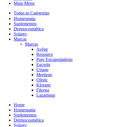
Main Menu
Todas as Categorias
Homeopatia
Suplementos
Dermocosmética
Solares
Marcas
Marcas
Avéne
Resource
Pure Encapsulations
Eucerin
Uriage
Meritene
Olistic
Klorane
Filorga
Lazartigue
Home
Homeopatia
Suplementos
Dermocosmética
Solares