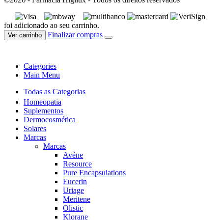
foi adicionado ao seu carrinho.
Finalizar compras
Ver carrinho
Categories
Main Menu
Todas as Categorias
Homeopatia
Suplementos
Dermocosmética
Solares
Marcas
Marcas
Avéne
Resource
Pure Encapsulations
Eucerin
Uriage
Meritene
Olistic
Klorane