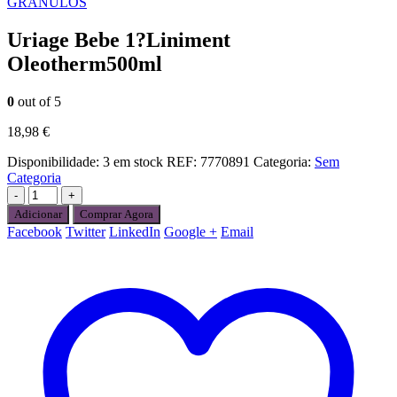
GRANULOS
Uriage Bebe 1?Liniment
Oleotherm500ml
0
out of 5
18,98
€
Disponibilidade:
3 em stock
REF:
7770891
Categoria:
Sem
Categoria
-
+
Adicionar
Comprar Agora
Facebook
Twitter
LinkedIn
Google +
Email