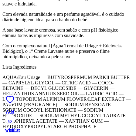
suave e hidratada.
Com elevada naturalidade e um perfume agradável, é o cuidado
diário de higiene ideal para o banho do bebé.
A sua base lavante cremosa, sem sabão e com pH fisiológico,
elimina todas as impurezas com suavidade.
Com o complexo natural [Água Termal de Uriage + Edelweiss
Biológico], o 1º Creme Lavante nutre e preserva o filme
hidrolipídico, deixando a pele suave.
Lista Ingredientes
AQUA/Eau Uriage — BUTYROSPERMUM PARKII BUTTER
— CAPRYLYL GLYCOL — CITRIC ACID — COCO-
BETAINE — DECYL GLUCOSIDE — GLYCERIN —
HELIANTHUS ANNUUS SEED OIL — LAURIC ACID —
LEONTOPODIUM ALPINUM FLOWER/LEAF EXTRACT —
PARFUM (FRAGRANCE) — SODIUM BENZOATE —
SODIUM COCOYL ISETHIONATE — SODIUM
Add
Add
Add
Add
Add
HYDROXIDE — SODIUM METHYL COCOYL TAURATE —
to
to
to
to
to
TOCOPHERYL ACETATE — XANTHAN GUM —
HYDROXYPROPYL STARCH PHOSPHATE
wishlist
wishlist
wishlist
wishlist
wishlist