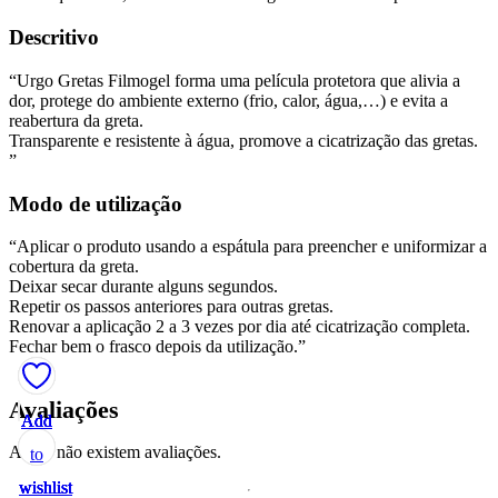
Descritivo
“Urgo Gretas Filmogel forma uma película protetora que alivia a
dor, protege do ambiente externo (frio, calor, água,…) e evita a
reabertura da greta.
Transparente e resistente à água, promove a cicatrização das gretas.
”
Modo de utilização
“Aplicar o produto usando a espátula para preencher e uniformizar a
cobertura da greta.
Deixar secar durante alguns segundos.
Repetir os passos anteriores para outras gretas.
Renovar a aplicação 2 a 3 vezes por dia até cicatrização completa.
Fechar bem o frasco depois da utilização.”
Avaliações
Add
Add
Add
Add
Add
Ainda não existem avaliações.
to
to
to
to
to
wishlist
wishlist
wishlist
wishlist
wishlist