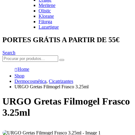
Meritene
Olistic
Klorane
Filorga
Lazartigue
PORTES GRÁTIS A PARTIR DE 55€
Search
Home
Shop
Dermocosmética
,
Cicatrizantes
URGO Gretas Filmogel Frasco 3.25ml
URGO Gretas Filmogel Frasco
3.25ml