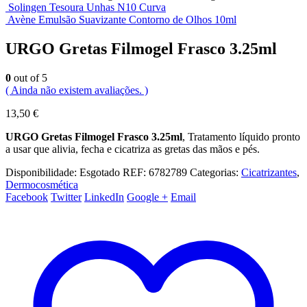
Solingen Tesoura Unhas N10 Curva
Avène Emulsão Suavizante Contorno de Olhos 10ml
URGO Gretas Filmogel Frasco 3.25ml
0
out of 5
( Ainda não existem avaliações. )
13,50
€
URGO Gretas Filmogel Frasco 3.25ml
, Tratamento líquido pronto
a usar que alivia, fecha e cicatriza as gretas das mãos e pés.
Disponibilidade:
Esgotado
REF:
6782789
Categorias:
Cicatrizantes
,
Dermocosmética
Facebook
Twitter
LinkedIn
Google +
Email