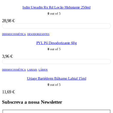
Isdin Ureadin Rx Rd Loção Hidratante 250ml
0
out of 5
28,98
€
DERMOCOSMÉTICA
,
DESODORIZANTES
PYL Pó Desodorizante 60g
0
out of 5
3,96
€
DERMOCOSMÉTICA
,
LABIAIS
,
LÁBIOS
Uriage Bariéderm Bálsamo Labial 15ml
0
out of 5
11,69
€
Subscreva a nossa Newsletter