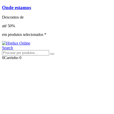
Onde estamos
Descontos de
até 50%
em produtos selecionados *
Search
0
Carrinho
0