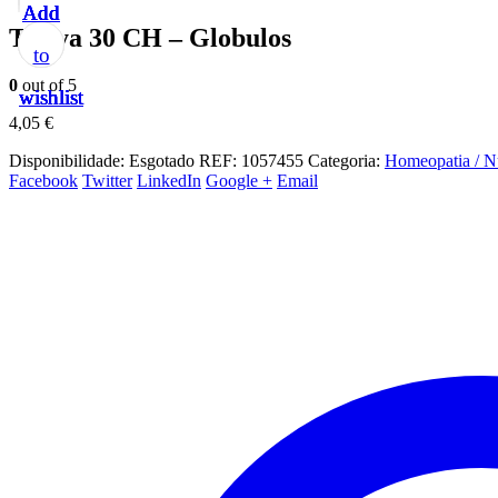
Add
Add
Add
Add
Add
Thuya 30 CH – Globulos
to
to
to
to
to
0
out of 5
wishlist
wishlist
wishlist
wishlist
wishlist
4,05
€
Disponibilidade:
Esgotado
REF:
1057455
Categoria:
Homeopatia / Nu
Facebook
Twitter
LinkedIn
Google +
Email