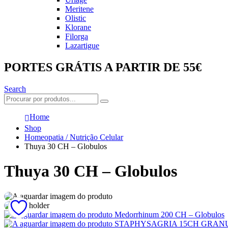
Meritene
Olistic
Klorane
Filorga
Lazartigue
PORTES GRÁTIS A PARTIR DE 55€
Search
Home
Shop
Homeopatia / Nutrição Celular
Thuya 30 CH – Globulos
Thuya 30 CH – Globulos
Medorrhinum 200 CH – Globulos
STAPHYSAGRIA 15CH GRAN