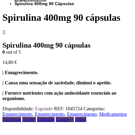
Spirulina 400mg 90 Cápsulas
Spirulina 400mg 90 cápsulas
Spirulina 400mg 90 cápsulas
0
out of 5
14,80
€
| Emagrecimento.
| Causa uma sensação de saciedade, diminui o apetite.
| Fornece nutrientes com ação antioxidante essenciais ao
organismo.
Disponibilidade:
Esgotado
REF:
1045724
Categorias:
Emagrecimento
,
Emagrecimento
,
Emagrecimento
,
Medicamentos
Facebook
Twitter
LinkedIn
Google +
Email