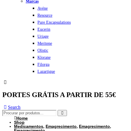
Marcas
Avéne
Resource
Pure Encapsulations
Eucerin
Uriage
Meritene
Olistic
Klorane
Filorga
Lazartigue
PORTES GRÁTIS A PARTIR DE 55€
Search
Home
Shop
Medicamentos
,
Emagrecimento
,
Emagrecimento
,
Emagrecimento