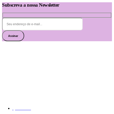
Subscreva a nossa Newsletter
Assinar
Sobre nós
Se tem alguma questão contacte-nos em
contacto@higiluxonline.pt
Informações
Quem somos