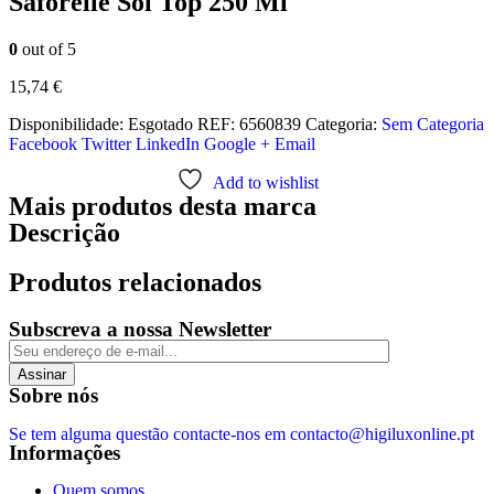
Saforelle Sol Top 250 Ml
0
out of 5
15,74
€
Disponibilidade:
Esgotado
REF:
6560839
Categoria:
Sem Categoria
Facebook
Twitter
LinkedIn
Google +
Email
Add to wishlist
Mais produtos desta marca
Descrição
Produtos relacionados
Subscreva a nossa Newsletter
Assinar
Sobre nós
Se tem alguma questão contacte-nos em contacto@higiluxonline.pt
Informações
Quem somos