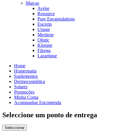
Marcas
Avéne
Resource
Pure Encapsulations
Eucerin
Uriage
Meritene
Olistic
Klorane
Filorga
Lazartigue
Home
Homeopatia
Suplementos
Dermocosmética
Solares
Promoções
Minha Conta
Acompanhar Encomenda
Seleccione um ponto de entrega
Seleccionar