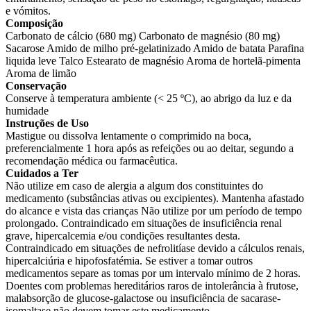
e vómitos.
Composição
Carbonato de cálcio (680 mg) Carbonato de magnésio (80 mg)
Sacarose Amido de milho pré-gelatinizado Amido de batata Parafina
liquida leve Talco Estearato de magnésio Aroma de hortelã-pimenta
Aroma de limão
Conservação
Conserve à temperatura ambiente (< 25 ºC), ao abrigo da luz e da
humidade
Instruções de Uso
Mastigue ou dissolva lentamente o comprimido na boca,
preferencialmente 1 hora após as refeições ou ao deitar, segundo a
recomendação médica ou farmacêutica.
Cuidados a Ter
Não utilize em caso de alergia a algum dos constituintes do
medicamento (substâncias ativas ou excipientes). Mantenha afastado
do alcance e vista das crianças Não utilize por um período de tempo
prolongado. Contraindicado em situações de insuficiência renal
grave, hipercalcemia e/ou condições resultantes desta.
Contraindicado em situações de nefrolitíase devido a cálculos renais,
hipercalciúria e hipofosfatémia. Se estiver a tomar outros
medicamentos separe as tomas por um intervalo mínimo de 2 horas.
Doentes com problemas hereditários raros de intolerância à frutose,
malabsorção de glucose-galactose ou insuficiência de sacarase-
isomaltase não devem tomar este medicamento.