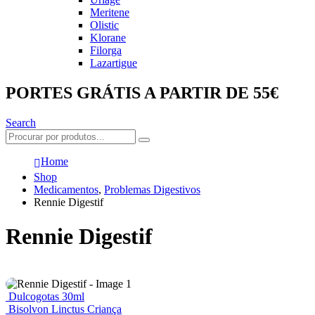
Meritene
Olistic
Klorane
Filorga
Lazartigue
PORTES GRÁTIS A PARTIR DE 55€
Search
Home
Shop
Medicamentos
,
Problemas Digestivos
Rennie Digestif
Rennie Digestif
Dulcogotas 30ml
Bisolvon Linctus Criança