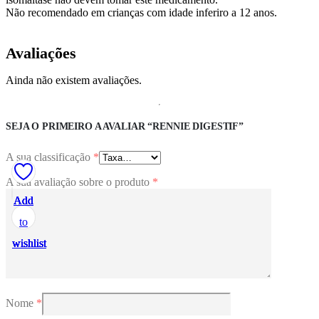
Não recomendado em crianças com idade inferiro a 12 anos.
Avaliações
Ainda não existem avaliações.
SEJA O PRIMEIRO A AVALIAR “RENNIE DIGESTIF”
A sua classificação
*
A sua avaliação sobre o produto
*
Add
Add
Add
Add
Add
to
to
to
to
to
wishlist
wishlist
wishlist
wishlist
wishlist
Nome
*