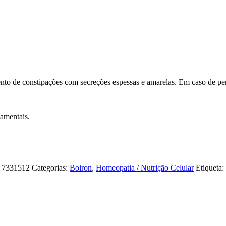
nto de constipações com secreções espessas e amarelas. Em caso de per
amentais.
:
7331512
Categorias:
Boiron
,
Homeopatia / Nutrição Celular
Etiqueta: