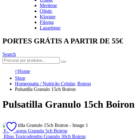
Meritene
Olistic
Klorane
Filorga
Lazartigue
PORTES GRÁTIS A PARTIR DE 55€
Search
Home
Shop
Homeopatia / Nutrição Celular
,
Boiron
Pulsatilla Granulo 15ch Boiron
Pulsatilla Granulo 15ch Boiron
Phosphorus Granulo 5ch Boiron
Rhus Toxicodendro Granulo 30ch Boiron