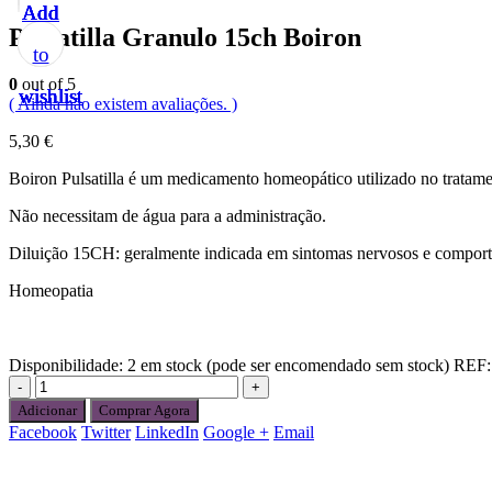
Add
Add
Add
Add
Add
Pulsatilla Granulo 15ch Boiron
to
to
to
to
to
0
out of 5
wishlist
wishlist
wishlist
wishlist
wishlist
( Ainda não existem avaliações. )
5,30
€
Boiron Pulsatilla é um medicamento homeopático utilizado no tratame
Não necessitam de água para a administração.
Diluição 15CH: geralmente indicada em sintomas nervosos e comport
Homeopatia
Disponibilidade:
2 em stock (pode ser encomendado sem stock)
REF
-
+
Adicionar
Comprar Agora
Facebook
Twitter
LinkedIn
Google +
Email