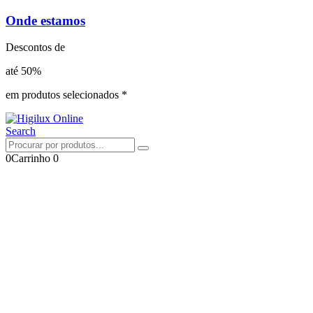
Onde estamos
Descontos de
até 50%
em produtos selecionados *
Search
0
Carrinho
0