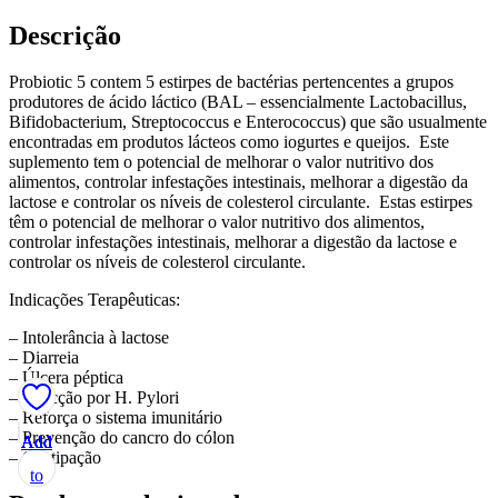
Descrição
Probiotic 5 contem 5 estirpes de bactérias pertencentes a grupos
produtores de ácido láctico (BAL – essencialmente Lactobacillus,
Bifidobacterium, Streptococcus e Enterococcus) que são usualmente
encontradas em produtos lácteos como iogurtes e queijos. Este
suplemento tem o potencial de melhorar o valor nutritivo dos
alimentos, controlar infestações intestinais, melhorar a digestão da
lactose e controlar os níveis de colesterol circulante. Estas estirpes
têm o potencial de melhorar o valor nutritivo dos alimentos,
controlar infestações intestinais, melhorar a digestão da lactose e
controlar os níveis de colesterol circulante.
Indicações Terapêuticas:
– Intolerância à lactose
– Diarreia
– Úlcera péptica
– Infecção por H. Pylori
– Reforça o sistema imunitário
– Prevenção do cancro do cólon
Add
Add
Add
Add
Add
– Obstipação
to
to
to
to
to