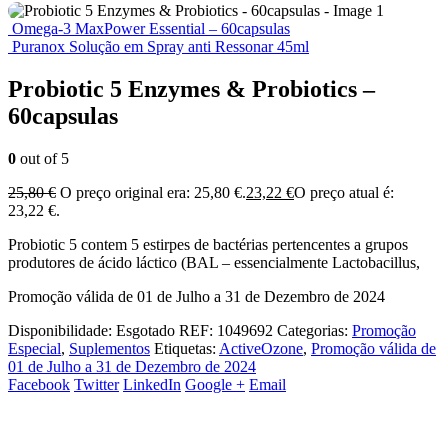
Omega-3 MaxPower Essential – 60capsulas
Puranox Solução em Spray anti Ressonar 45ml
Probiotic 5 Enzymes & Probiotics –
60capsulas
0
out of 5
25,80
€
O preço original era: 25,80 €.
23,22
€
O preço atual é:
23,22 €.
Probiotic 5 contem 5 estirpes de bactérias pertencentes a grupos
produtores de ácido láctico (BAL – essencialmente Lactobacillus,
Promoção válida de 01 de Julho a 31 de Dezembro de 2024
Disponibilidade:
Esgotado
REF:
1049692
Categorias:
Promoção
Especial
,
Suplementos
Etiquetas:
ActiveOzone
,
Promoção válida de
01 de Julho a 31 de Dezembro de 2024
Facebook
Twitter
LinkedIn
Google +
Email