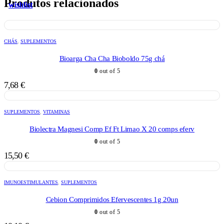
Produtos relacionados
wishlist
wishlist
wishlist
wishlist
wishlist
CHÁS
,
SUPLEMENTOS
Bioarga Cha Cha Bioboldo 75g chá
0
out of 5
7,68
€
SUPLEMENTOS
,
VITAMINAS
Biolectra Magnesi Comp Ef Ft Limao X 20 comps eferv
0
out of 5
15,50
€
IMUNOESTIMULANTES
,
SUPLEMENTOS
Cebion Comprimidos Efervescentes 1g 20un
0
out of 5