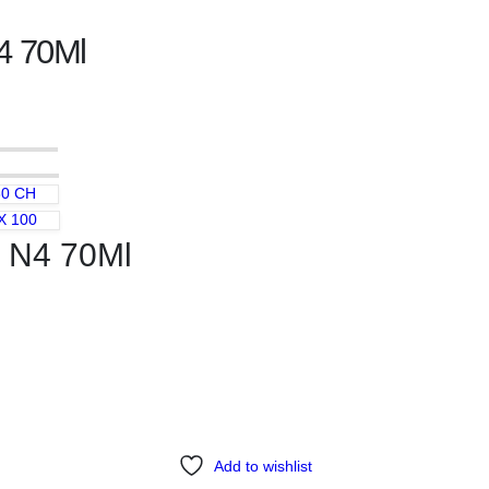
4 70Ml
0 CH
 X 100
a N4 70Ml
Add to wishlist