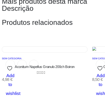
Mais produtos desta marca
Descrição
Produtos relacionados
SEM CATEGORIA
SEM CATE
Aconitum Napellus Granulo 200ch Boiron
C
Add
Add
0
out of 5
4,98
€
8,50
€
to
to
wishlist
wish