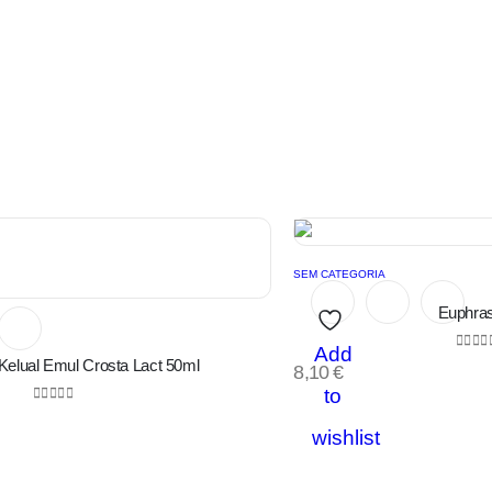
SEM CATEGORIA
Euphra
Add
0
out 
Kelual Emul Crosta Lact 50ml
8,10
€
to
0
out of 5
wishlist