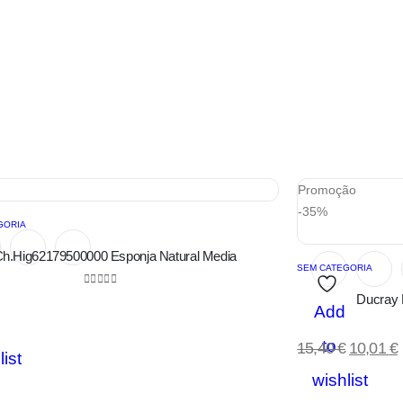
Promoção
-35%
GORIA
h.Hig62179500000 Esponja Natural Media
SEM CATEGORIA
0
out of 5
Ducray 
Add
to
15,40
€
10,01
€
list
wishlist