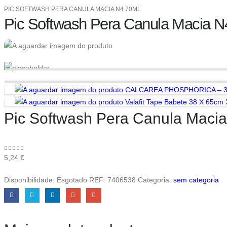
PIC SOFTWASH PERA CANULA MACIA N4 70ML
Pic Softwash Pera Canula Macia N
CALCAREA PHOSPHORICA – 3
Valafit Tape Babete 38 X 65cm
Pic Softwash Pera Canula Maci
0
out of 5
5,24
€
Disponibilidade:
Esgotado
REF:
7406538
Categoria:
sem categoria