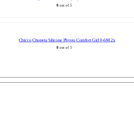
0
out of 5
Chicco Chupeta Silicone Physio Comfort Girl 0-6M 2x
0
out of 5