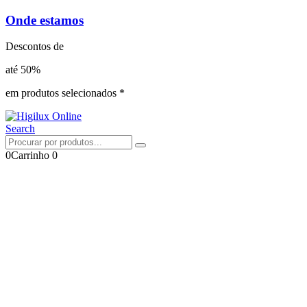
Onde estamos
Descontos de
até 50%
em produtos selecionados *
Search
0
Carrinho
0