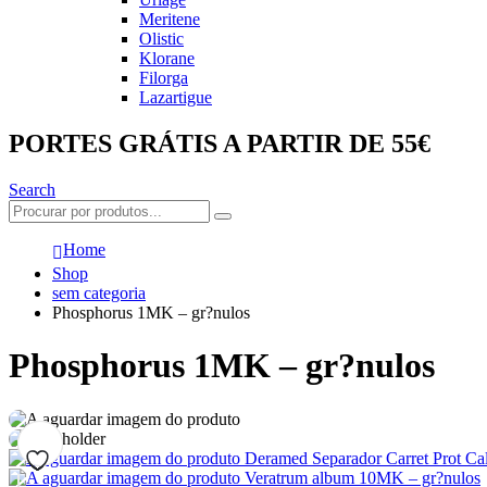
Meritene
Olistic
Klorane
Filorga
Lazartigue
PORTES GRÁTIS A PARTIR DE 55€
Search
Home
Shop
sem categoria
Phosphorus 1MK – gr?nulos
Phosphorus 1MK – gr?nulos
Deramed Separador Carret Prot Ca
Veratrum album 10MK – gr?nulos