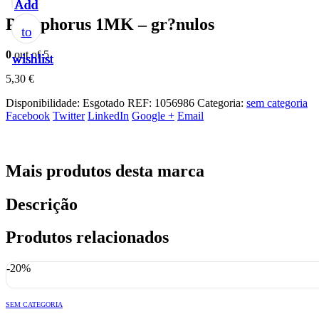
Add
Add
Add
Add
Add
Phosphorus 1MK – gr?nulos
to
to
to
to
to
0
out of 5
wishlist
wishlist
wishlist
wishlist
wishlist
5,30
€
Disponibilidade:
Esgotado
REF:
1056986
Categoria:
sem categoria
Facebook
Twitter
LinkedIn
Google +
Email
Mais produtos desta marca
Descrição
Produtos relacionados
-20%
SEM CATEGORIA