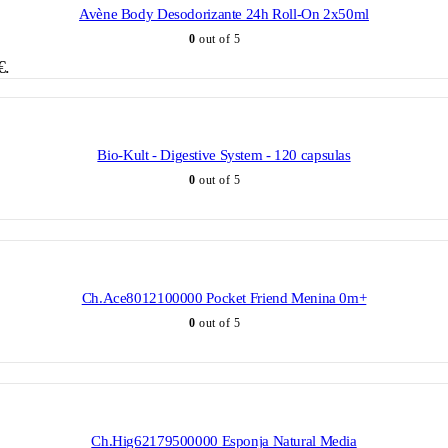
Avène Body Desodorizante 24h Roll-On 2x50ml
0
out of 5
€.
Bio-Kult - Digestive System - 120 capsulas
0
out of 5
Ch.Ace8012100000 Pocket Friend Menina 0m+
0
out of 5
Ch.Hig62179500000 Esponja Natural Media