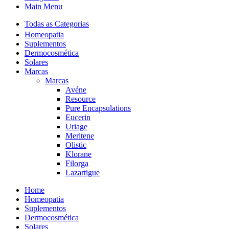
Main Menu
Todas as Categorias
Homeopatia
Suplementos
Dermocosmética
Solares
Marcas
Marcas
Avéne
Resource
Pure Encapsulations
Eucerin
Uriage
Meritene
Olistic
Klorane
Filorga
Lazartigue
Home
Homeopatia
Suplementos
Dermocosmética
Solares