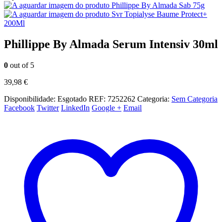
Phillippe By Almada Sab 75g
Svr Topialyse Baume Protect+
200Ml
Phillippe By Almada Serum Intensiv 30ml
0
out of 5
39,98
€
Disponibilidade:
Esgotado
REF:
7252262
Categoria:
Sem Categoria
Facebook
Twitter
LinkedIn
Google +
Email