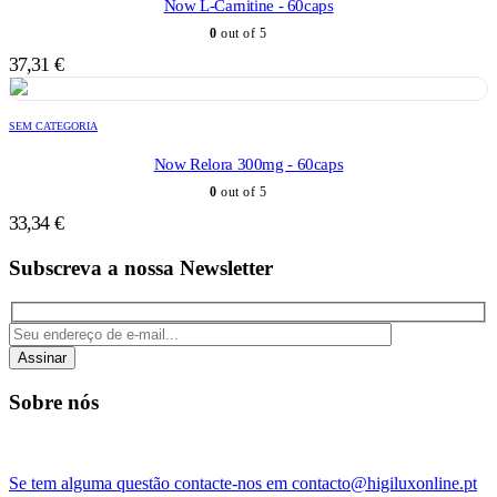
Now L-Carnitine - 60caps
0
out of 5
37,31
€
SEM CATEGORIA
Now Relora 300mg - 60caps
0
out of 5
33,34
€
Subscreva a nossa Newsletter
Assinar
Sobre nós
Se tem alguma questão contacte-nos em contacto@higiluxonline.pt