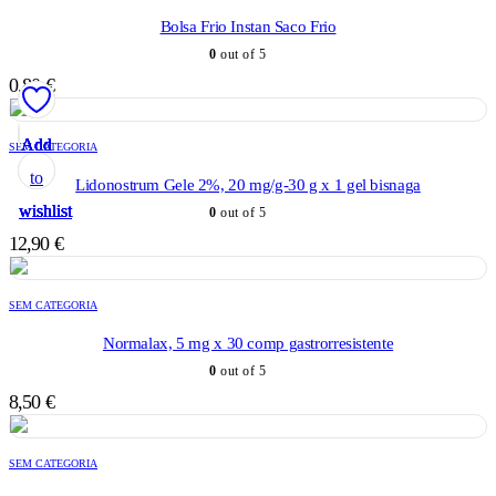
Bolsa Frio Instan Saco Frio
0
out of 5
0,80
€
Add
Add
Add
Add
Add
SEM CATEGORIA
to
to
to
to
to
Lidonostrum Gele 2%, 20 mg/g-30 g x 1 gel bisnaga
wishlist
wishlist
wishlist
wishlist
wishlist
0
out of 5
12,90
€
SEM CATEGORIA
Normalax, 5 mg x 30 comp gastrorresistente
0
out of 5
8,50
€
SEM CATEGORIA