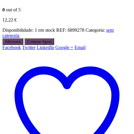
0
out of 5
12,22
€
Disponibilidade:
1 em stock
REF:
6899278
Categoria:
sem
categoria
Adicionar
Comprar Agora
Facebook
Twitter
LinkedIn
Google +
Email