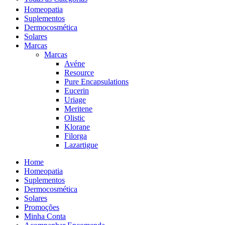
Homeopatia
Suplementos
Dermocosmética
Solares
Marcas
Marcas
Avéne
Resource
Pure Encapsulations
Eucerin
Uriage
Meritene
Olistic
Klorane
Filorga
Lazartigue
Home
Homeopatia
Suplementos
Dermocosmética
Solares
Promoções
Minha Conta