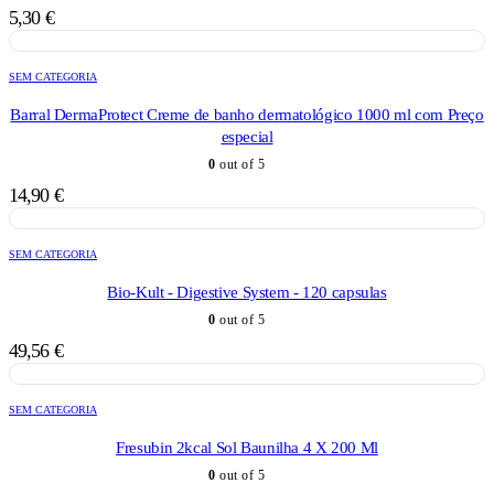
5,30
€
SEM CATEGORIA
Barral DermaProtect Creme de banho dermatológico 1000 ml com Preço
especial
0
out of 5
14,90
€
SEM CATEGORIA
Bio-Kult - Digestive System - 120 capsulas
0
out of 5
49,56
€
SEM CATEGORIA
Fresubin 2kcal Sol Baunilha 4 X 200 Ml
0
out of 5