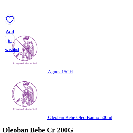
Add
Add
Add
Add
Add
to
to
to
to
to
wishlist
wishlist
wishlist
wishlist
wishlist
Agnus 15CH
Oleoban Bebe Oleo Banho 500ml
Oleoban Bebe Cr 200G