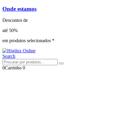
Onde estamos
Descontos de
até 50%
em produtos selecionados *
Search
0
Carrinho
0