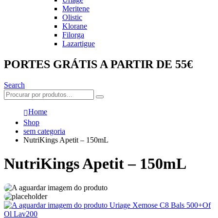
Meritene
Olistic
Klorane
Filorga
Lazartigue
PORTES GRÁTIS A PARTIR DE 55€
Search
Home
Shop
sem categoria
NutriKings Apetit – 150mL
NutriKings Apetit – 150mL
Uriage Xemose C8 Bals 500+Of
Ol Lav200