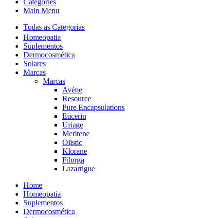
Categories
Main Menu
Todas as Categorias
Homeopatia
Suplementos
Dermocosmética
Solares
Marcas
Marcas
Avéne
Resource
Pure Encapsulations
Eucerin
Uriage
Meritene
Olistic
Klorane
Filorga
Lazartigue
Home
Homeopatia
Suplementos
Dermocosmética