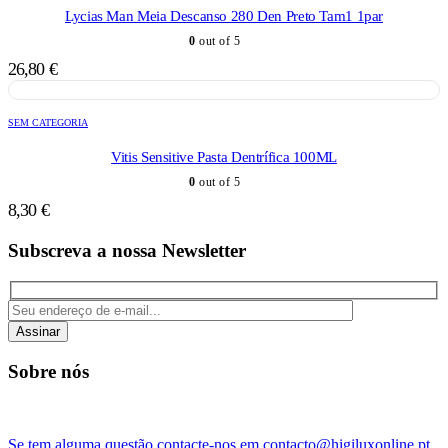
Lycias Man Meia Descanso 280 Den Preto Tam1 1par
0
out of 5
26,80
€
SEM CATEGORIA
Vitis Sensitive Pasta Dentrífica 100ML
0
out of 5
8,30
€
Subscreva a nossa Newsletter
Assinar
Sobre nós
Se tem alguma questão contacte-nos em contacto@higiluxonline.pt