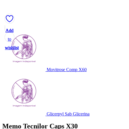
Add
Add
Add
Add
Add
to
to
to
to
to
wishlist
wishlist
wishlist
wishlist
wishlist
Movitrose Comp X60
Glicerpyl Sab Glicerina
Memo Tecnilor Caps X30