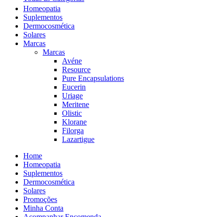
Homeopatia
Suplementos
Dermocosmética
Solares
Marcas
Marcas
Avéne
Resource
Pure Encapsulations
Eucerin
Uriage
Meritene
Olistic
Klorane
Filorga
Lazartigue
Home
Homeopatia
Suplementos
Dermocosmética
Solares
Promoções
Minha Conta
Acompanhar Encomenda