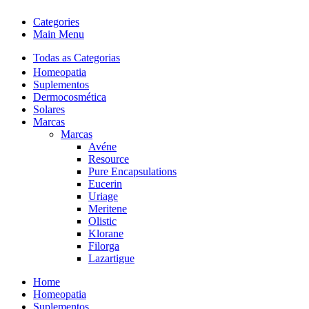
Categories
Main Menu
Todas as Categorias
Homeopatia
Suplementos
Dermocosmética
Solares
Marcas
Marcas
Avéne
Resource
Pure Encapsulations
Eucerin
Uriage
Meritene
Olistic
Klorane
Filorga
Lazartigue
Home
Homeopatia
Suplementos