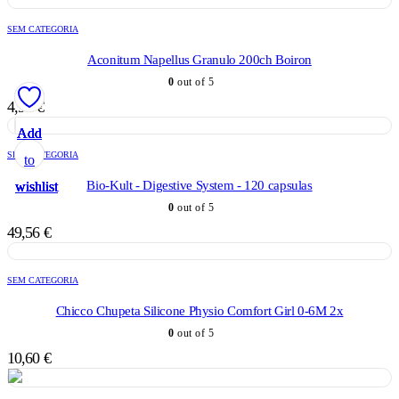
SEM CATEGORIA
Aconitum Napellus Granulo 200ch Boiron
0
out of 5
4,98
€
Add
Add
Add
Add
Add
SEM CATEGORIA
to
to
to
to
to
Bio-Kult - Digestive System - 120 capsulas
wishlist
wishlist
wishlist
wishlist
wishlist
0
out of 5
49,56
€
SEM CATEGORIA
Chicco Chupeta Silicone Physio Comfort Girl 0-6M 2x
0
out of 5
10,60
€