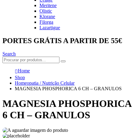
Meritene
Olistic
Klorane
Filorga
Lazartigue
PORTES GRÁTIS A PARTIR DE 55€
Search
Home
Shop
Homeopatia / Nutrição Celular
MAGNESIA PHOSPHORICA 6 CH – GRANULOS
MAGNESIA PHOSPHORICA
6 CH – GRANULOS