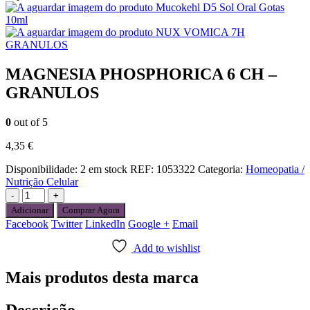
Mucokehl D5 Sol Oral Gotas
10ml
NUX VOMICA 7H
GRANULOS
MAGNESIA PHOSPHORICA 6 CH –
GRANULOS
0
out of 5
4,35
€
Disponibilidade:
2 em stock
REF:
1053322
Categoria:
Homeopatia /
Nutrição Celular
-
+
Adicionar
Comprar Agora
Facebook
Twitter
LinkedIn
Google +
Email
Add to wishlist
Mais produtos desta marca
Descrição