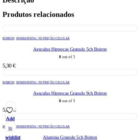
Produtos relacionados
BOIRON
,
HOMEOPATIA / NUTRIÇÃO CELULAR
Aesculus Hippocas Granulo 5ch Boiron
0
out of 5
5,30
€
BOIRON
,
HOMEOPATIA / NUTRIÇÃO CELULAR
Aesculus Hippocas Granulo 9ch Boiron
0
out of 5
5,30
€
Add
Add
Add
Add
Add
BOIRON
,
HOMEOPATIA / NUTRIÇÃO CELULAR
to
to
to
to
to
wishlist
wishlist
wishlist
wishlist
wishlist
Alumina Granulo 5ch Boiron