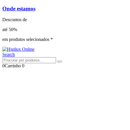
Onde estamos
Descontos de
até 50%
em produtos selecionados *
Search
0
Carrinho
0