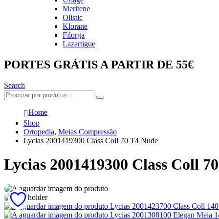
Meritene
Olistic
Klorane
Filorga
Lazartigue
PORTES GRÁTIS A PARTIR DE 55€
Search
Home
Shop
Ortopedia
,
Meias Compressão
Lycias 2001419300 Class Coll 70 T4 Nude
Lycias 2001419300 Class Coll 7
Lycias 2001423700 Class Coll 140
Lycias 2001308100 Elegan Meia 