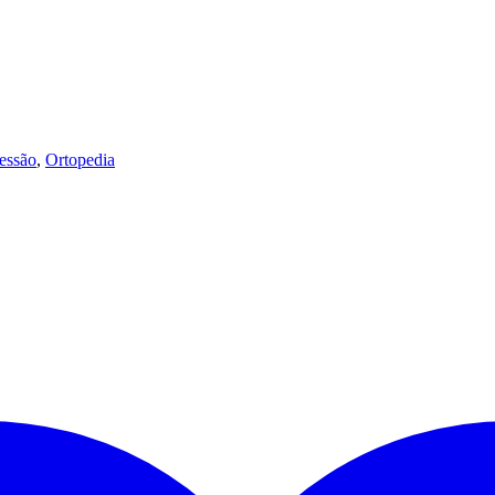
essão
,
Ortopedia