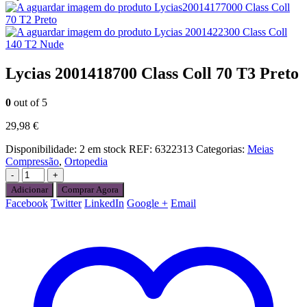
Lycias20014177000 Class Coll
70 T2 Preto
Lycias 2001422300 Class Coll
140 T2 Nude
Lycias 2001418700 Class Coll 70 T3 Preto
0
out of 5
29,98
€
Disponibilidade:
2 em stock
REF:
6322313
Categorias:
Meias
Compressão
,
Ortopedia
-
+
Adicionar
Comprar Agora
Facebook
Twitter
LinkedIn
Google +
Email