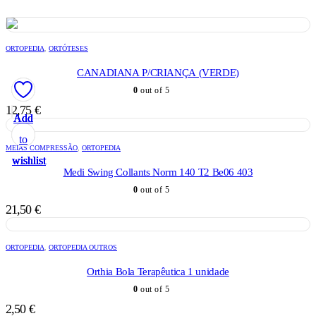
ORTOPEDIA
,
ORTÓTESES
CANADIANA P/CRIANÇA (VERDE)
0
out of 5
12,75
€
Add
Add
Add
Add
Add
to
to
to
to
to
MEIAS COMPRESSÃO
,
ORTOPEDIA
wishlist
wishlist
wishlist
wishlist
wishlist
Medi Swing Collants Norm 140 T2 Be06 403
0
out of 5
21,50
€
ORTOPEDIA
,
ORTOPEDIA OUTROS
Orthia Bola Terapêutica 1 unidade
0
out of 5
2,50
€