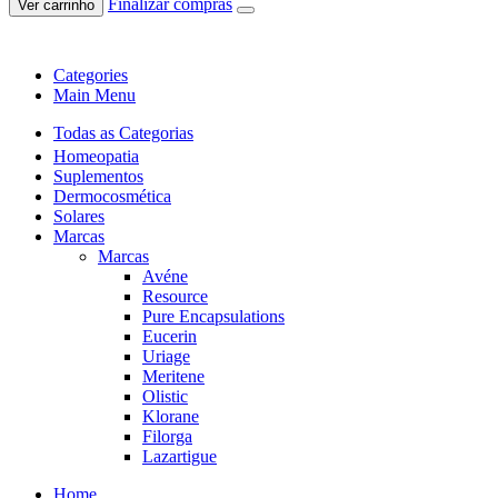
Finalizar compras
Ver carrinho
Categories
Main Menu
Todas as Categorias
Homeopatia
Suplementos
Dermocosmética
Solares
Marcas
Marcas
Avéne
Resource
Pure Encapsulations
Eucerin
Uriage
Meritene
Olistic
Klorane
Filorga
Lazartigue
Home