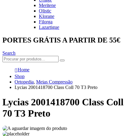
Meritene
Olistic
Klorane
Filorga
Lazartigue
PORTES GRÁTIS A PARTIR DE 55€
Search
Home
Shop
Ortopedia
,
Meias Compressão
Lycias 2001418700 Class Coll 70 T3 Preto
Lycias 2001418700 Class Coll
70 T3 Preto