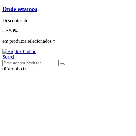
Onde estamos
Descontos de
até 50%
em produtos selecionados *
Search
0
Carrinho
0