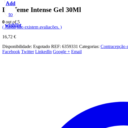
Add
Add
Add
Add
Add
Libifeme Intense Gel 30Ml
to
to
to
to
to
0
out of 5
wishlist
wishlist
wishlist
wishlist
wishlist
( Ainda não existem avaliações. )
16,72
€
Disponibilidade:
Esgotado
REF:
6359331
Categorias:
Contracepção 
Facebook
Twitter
LinkedIn
Google +
Email