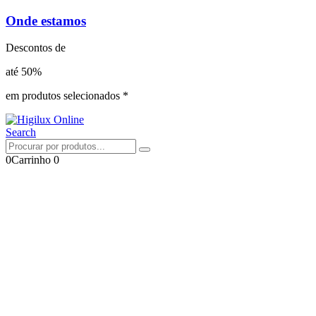
Onde estamos
Descontos de
até 50%
em produtos selecionados *
Search
0
Carrinho
0