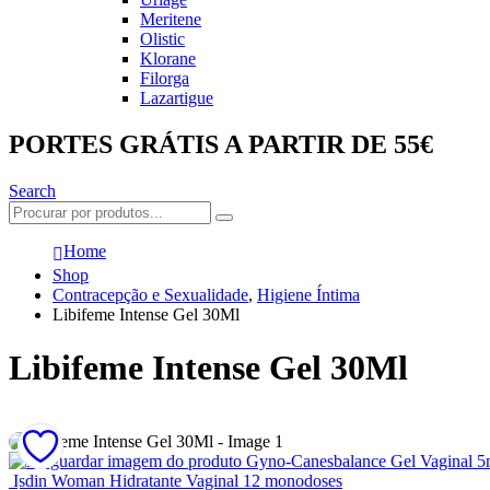
Meritene
Olistic
Klorane
Filorga
Lazartigue
PORTES GRÁTIS A PARTIR DE 55€
Search
Home
Shop
Contracepção e Sexualidade
,
Higiene Íntima
Libifeme Intense Gel 30Ml
Libifeme Intense Gel 30Ml
Gyno-Canesbalance Gel Vaginal 5
Isdin Woman Hidratante Vaginal 12 monodoses