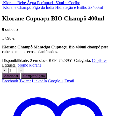
Klorane Bebé Água Perfumada 50ml + Coelho
Klorane Champô Figo da Índia Hidratação e Brilho 2x400ml
Klorane Cupuaçu BIO Champô 400ml
0
out of 5
17,98
€
Klorane Champô Manteiga Cupuaçu Bio 400ml
champô para
cabelos muito secos e danificados.
Disponibilidade:
2 em stock
REF:
7523951
Categoria:
Capilares
Etiqueta:
promo klorane
-
+
Adicionar
Comprar Agora
Facebook
Twitter
LinkedIn
Google +
Email