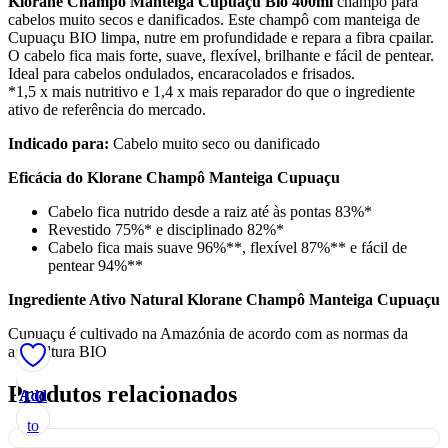
Klorane Champô Manteiga Cupuaçu Bio 400ml
champô para
cabelos muito secos e danificados. Este champô com manteiga de
Cupuaçu BIO limpa, nutre em profundidade e repara a fibra cpailar.
O cabelo fica mais forte, suave, flexível, brilhante e fácil de pentear.
Ideal para cabelos ondulados, encaracolados e frisados.
*1,5 x mais nutritivo e 1,4 x mais reparador do que o ingrediente
ativo de referência do mercado.
Indicado para:
Cabelo muito seco ou danificado
Eficácia do Klorane Champô Manteiga Cupuaçu
Cabelo fica nutrido desde a raiz até às pontas 83%*
Revestido 75%* e disciplinado 82%*
Cabelo fica mais suave 96%**, flexível 87%** e fácil de
pentear 94%**
Ingrediente Ativo Natural Klorane Champô Manteiga Cupuaçu
Cupuaçu é cultivado na Amazónia de acordo com as normas da
agricultura BIO
Produtos relacionados
Add
Add
Add
Add
Add
to
to
to
to
to