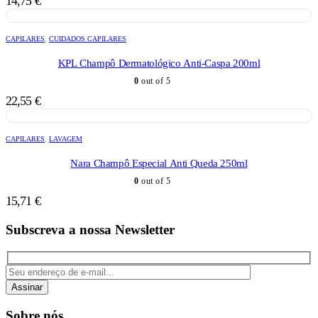
14,75
€
CAPILARES
,
CUIDADOS CAPILARES
KPL Champô Dermatológico Anti-Caspa 200ml
0
out of 5
22,55
€
CAPILARES
,
LAVAGEM
Nara Champô Especial Anti Queda 250ml
0
out of 5
15,71
€
Subscreva a nossa Newsletter
Assinar
Sobre nós