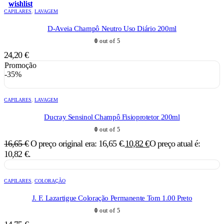
wishlist
wishlist
wishlist
wishlist
wishlist
CAPILARES
,
LAVAGEM
D-Aveia Champô Neutro Uso Diário 200ml
0
out of 5
24,20
€
Promoção
-35%
CAPILARES
,
LAVAGEM
Ducray Sensinol Champô Fisioprotetor 200ml
0
out of 5
16,65
€
O preço original era: 16,65 €.
10,82
€
O preço atual é:
10,82 €.
CAPILARES
,
COLORAÇÃO
J. F. Lazartigue Coloração Permanente Tom 1.00 Preto
0
out of 5