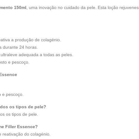
imento 150ml
, uma inovação no cuidado da pele. Esta loção rejuvene
eativa a produção de colagénio.
 durante 24 horas.
ultraleve adequada a todas as peles.
osto e pescoço.
 Essence
o e pescoço.
odos os tipos de pele?
os os tipos de pele.
me Filler Essence?
 reativação do colagénio.