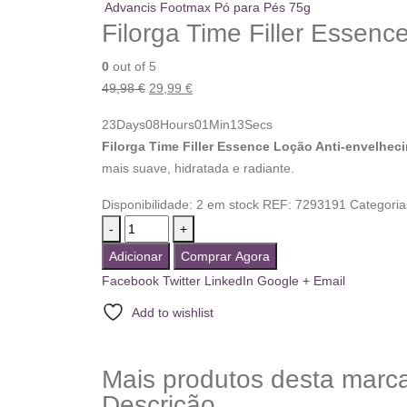
Advancis Footmax Pó para Pés 75g
Filorga Time Filler Essen
0
out of 5
49,98
€
29,99
€
23
Days
08
Hours
01
Min
13
Secs
Filorga Time Filler Essence Loção Anti-envelhec
mais suave, hidratada e radiante.
Disponibilidade:
2 em stock
REF:
7293191
Categoria
-
+
Adicionar
Comprar Agora
Facebook
Twitter
LinkedIn
Google +
Email
Add to wishlist
Mais produtos desta marc
Descrição