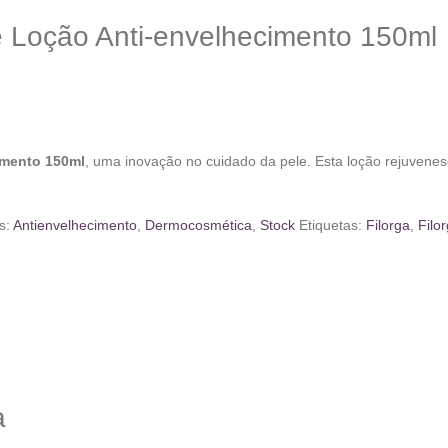
ce Loção Anti-envelhecimento 150ml
imento 150ml
, uma inovação no cuidado da pele. Esta loção rejuvene
s:
Antienvelhecimento
,
Dermocosmética
,
Stock
Etiquetas:
Filorga
,
Filo
a