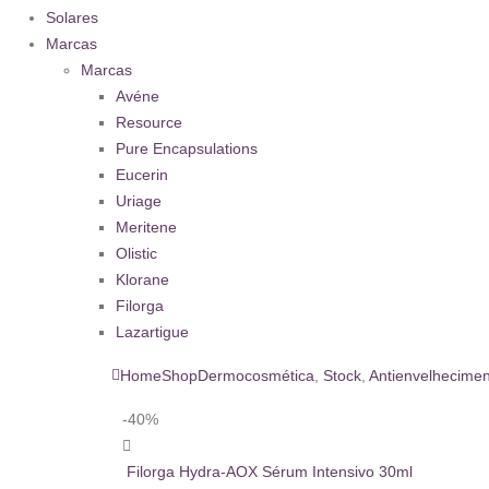
Solares
Marcas
Marcas
Avéne
Resource
Pure Encapsulations
Eucerin
Uriage
Meritene
Olistic
Klorane
Filorga
Lazartigue
Home
Shop
Dermocosmética
,
Stock
,
Antienvelhecime
-40%
Filorga Hydra-AOX Sérum Intensivo 30ml