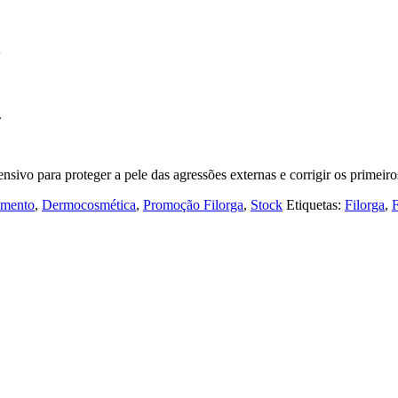
l
.
ensivo para proteger a pele das agressões externas e corrigir os primeir
imento
,
Dermocosmética
,
Promoção Filorga
,
Stock
Etiquetas:
Filorga
,
F