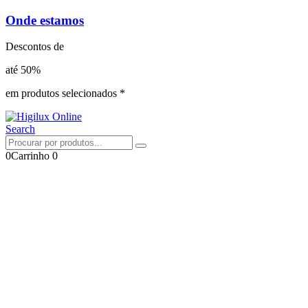
Onde estamos
Descontos de
até 50%
em produtos selecionados *
Search
0
Carrinho
0