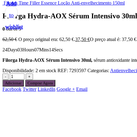
Filorga Time Filler Essence Loção Anti-envelhecimento 150ml
Add
Add
Add
Add
Add
Filorga Hydra-AOX Sérum Intensivo 30m
to
to
to
to
to
wishlist
wishlist
wishlist
wishlist
wishlist
0
out of 5
62,50
€
O preço original era: 62,50 €.
37,50
€
O preço atual é: 37,50 €
24
Days
03
Hours
07
Mins
14
Secs
Filorga Hydra-AOX Sérum Intensivo 30ml,
sérum antioxidante int
Disponibilidade:
2 em stock
REF:
7293597
Categorias:
Antienvelhec
-
+
Adicionar
Comprar Agora
Facebook
Twitter
LinkedIn
Google +
Email