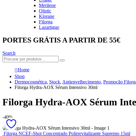
Meritene
Olistic
Klorane
Filorga
Lazartigue
PORTES GRÁTIS A PARTIR DE 55€
Search
Home
Shop
Dermocosmética
,
Stock
,
Antienvelhecimento
,
Promoção Filorg
Filorga Hydra-AOX Sérum Intensivo 30ml
Filorga Hydra-AOX Sérum Inte
-40%
Filorga NCEF-Shot Concentrado Polirrevitalizante Supremo 15ml