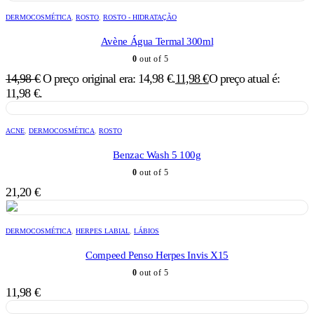
DERMOCOSMÉTICA
,
ROSTO
,
ROSTO - HIDRATAÇÃO
Avène Água Termal 300ml
0
out of 5
14,98
€
O preço original era: 14,98 €.
11,98
€
O preço atual é:
11,98 €.
ACNE
,
DERMOCOSMÉTICA
,
ROSTO
Benzac Wash 5 100g
0
out of 5
21,20
€
DERMOCOSMÉTICA
,
HERPES LABIAL
,
LÁBIOS
Compeed Penso Herpes Invis X15
0
out of 5
11,98
€