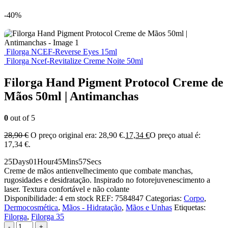
-40%
Filorga NCEF-Reverse Eyes 15ml
Filorga Ncef-Revitalize Creme Noite 50ml
Filorga Hand Pigment Protocol Creme de
Mãos 50ml | Antimanchas
0
out of 5
28,90
€
O preço original era: 28,90 €.
17,34
€
O preço atual é:
17,34 €.
25
Days
01
Hour
45
Mins
57
Secs
Creme de mãos antienvelhecimento que combate manchas,
rugosidades e desidratação. Inspirado no fotorejuvenescimento a
laser. Textura confortável e não colante
Disponibilidade:
4 em stock
REF:
7584847
Categorias:
Corpo
,
Dermocosmética
,
Mãos - Hidratação
,
Mãos e Unhas
Etiquetas:
Filorga
,
Filorga 35
-
+