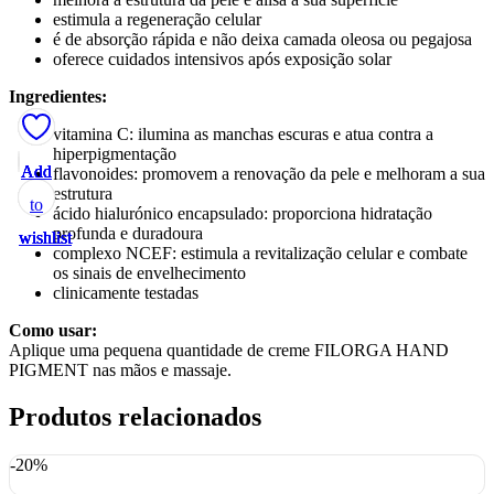
estimula a regeneração celular
é de absorção rápida e não deixa camada oleosa ou pegajosa
oferece cuidados intensivos após exposição solar
Ingredientes:
vitamina C: ilumina as manchas escuras e atua contra a
hiperpigmentação
Add
Add
Add
Add
Add
flavonoides: promovem a renovação da pele e melhoram a sua
estrutura
to
to
to
to
to
ácido hialurónico encapsulado: proporciona hidratação
profunda e duradoura
wishlist
wishlist
wishlist
wishlist
wishlist
complexo NCEF: estimula a revitalização celular e combate
os sinais de envelhecimento
clinicamente testadas
Como usar:
Aplique uma pequena quantidade de creme FILORGA HAND
PIGMENT nas mãos e massaje.
Produtos relacionados
-20%