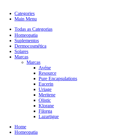
Categories
Main Menu
Todas as Categorias
Homeopatia
Suplementos
Dermocosmética
Solares
Marcas
Marcas
Avéne
Resource
Pure Encapsulations
Eucerin
Uriage
Meritene
Olistic
Klorane
Filorga
Lazartigue
Home
Homeopatia