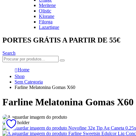
Meritene
Olistic
Klorane
Filorga
Lazartigue
PORTES GRÁTIS A PARTIR DE 55€
Search
Home
Shop
Sem Categoria
Farline Melatonina Gomas X60
Farline Melatonina Gomas X60
Novofine 32g Tip Ag Caneta 0.2
Farline Sweetsin Edulcor Liq Con