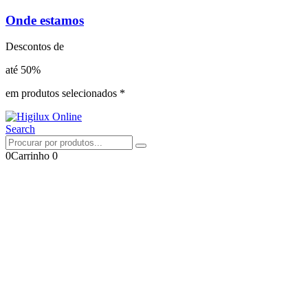
Onde estamos
Descontos de
até 50%
em produtos selecionados *
Search
0
Carrinho
0