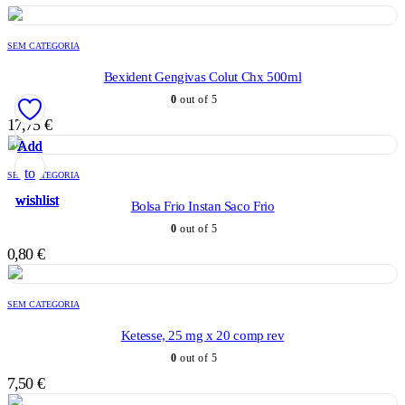
SEM CATEGORIA
Bexident Gengivas Colut Chx 500ml
0
out of 5
17,75
€
Add
Add
Add
Add
Add
to
to
to
to
to
SEM CATEGORIA
wishlist
wishlist
wishlist
wishlist
wishlist
Bolsa Frio Instan Saco Frio
0
out of 5
0,80
€
SEM CATEGORIA
Ketesse, 25 mg x 20 comp rev
0
out of 5
7,50
€