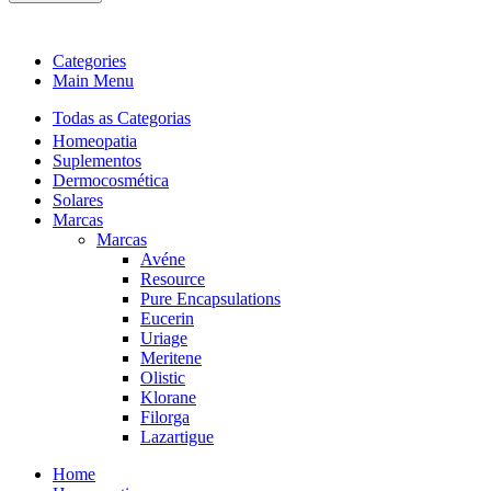
Categories
Main Menu
Todas as Categorias
Homeopatia
Suplementos
Dermocosmética
Solares
Marcas
Marcas
Avéne
Resource
Pure Encapsulations
Eucerin
Uriage
Meritene
Olistic
Klorane
Filorga
Lazartigue
Home