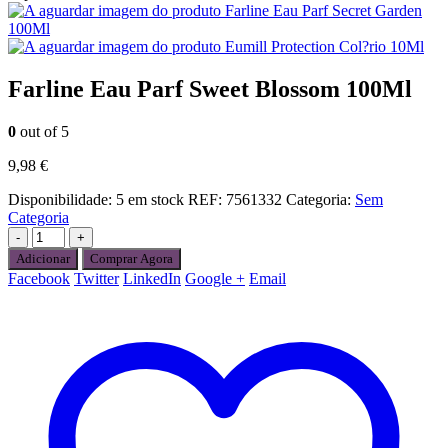
Farline Eau Parf Secret Garden
100Ml
Eumill Protection Col?rio 10Ml
Farline Eau Parf Sweet Blossom 100Ml
0
out of 5
9,98
€
Disponibilidade:
5 em stock
REF:
7561332
Categoria:
Sem
Categoria
-
+
Adicionar
Comprar Agora
Facebook
Twitter
LinkedIn
Google +
Email