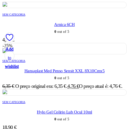
SEM CATEGORIA
Arnica 6CH
0
out of 5
4,35
€
-25%
Add
Add
Add
Add
Add
to
to
to
to
to
SEM CATEGORIA
wishlist
wishlist
wishlist
wishlist
wishlist
Hansaplast Med Penso Sensit XXL 8X10Cmx5
0
out of 5
6,35
€
O preço original era: 6,35 €.
4,76
€
O preço atual é: 4,76 €.
SEM CATEGORIA
Hylo Gel Colirio Lub Ocul 10ml
0
out of 5
18,90
€