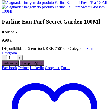
Farline Eau Parf Fresh Tea 100Ml
Farline Eau Parf Sweet Blossom
100Ml
Farline Eau Parf Secret Garden 100Ml
0
out of 5
9,98
€
Disponibilidade:
5 em stock
REF:
7561340
Categoria:
Sem
Categoria
-
+
Adicionar
Comprar Agora
Facebook
Twitter
LinkedIn
Google +
Email