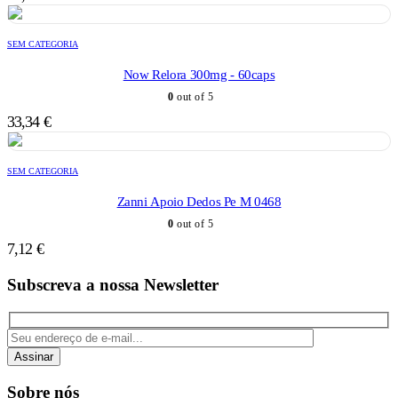
SEM CATEGORIA
Now Relora 300mg - 60caps
0
out of 5
33,34
€
SEM CATEGORIA
Zanni Apoio Dedos Pe M 0468
0
out of 5
7,12
€
Subscreva a nossa Newsletter
Assinar
Sobre nós