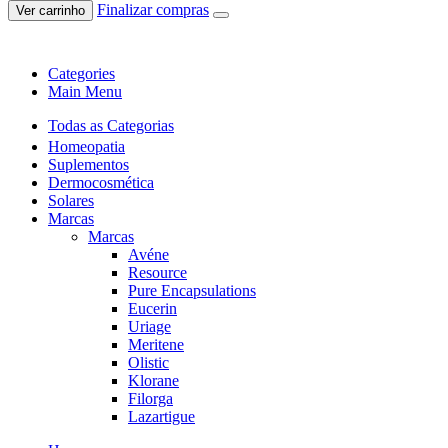
Finalizar compras
Ver carrinho
Categories
Main Menu
Todas as Categorias
Homeopatia
Suplementos
Dermocosmética
Solares
Marcas
Marcas
Avéne
Resource
Pure Encapsulations
Eucerin
Uriage
Meritene
Olistic
Klorane
Filorga
Lazartigue