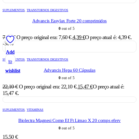
SUPLEMENTOS
,
TRANSTORNOS DIGESTIVOS
Advancis Easylax Forte 20 comprimidos
0
out of 5
7,60
€
O preço original era: 7,60 €.
4,39
€
O preço atual é: 4,39 €.
-30%
Add
Add
Add
Add
Add
SUPLEMENTOS
,
TRANSTORNOS DIGESTIVOS
to
to
to
to
to
Advancis Hepa 60 Cápsulas
wishlist
wishlist
wishlist
wishlist
wishlist
0
out of 5
22,10
€
O preço original era: 22,10 €.
15,47
€
O preço atual é:
15,47 €.
SUPLEMENTOS
,
VITAMINAS
Biolectra Magnesi Comp Ef Ft Limao X 20 comps eferv
0
out of 5
15,50
€