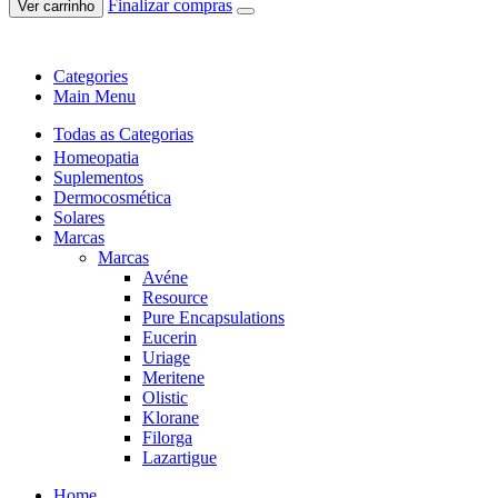
Finalizar compras
Ver carrinho
Categories
Main Menu
Todas as Categorias
Homeopatia
Suplementos
Dermocosmética
Solares
Marcas
Marcas
Avéne
Resource
Pure Encapsulations
Eucerin
Uriage
Meritene
Olistic
Klorane
Filorga
Lazartigue
Home