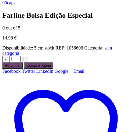
90caps
Farline Bolsa Edição Especial
0
out of 5
14,98
€
Disponibilidade:
5 em stock
REF:
1056606
Categoria:
sem
categoria
-
+
Adicionar
Comprar Agora
Facebook
Twitter
LinkedIn
Google +
Email