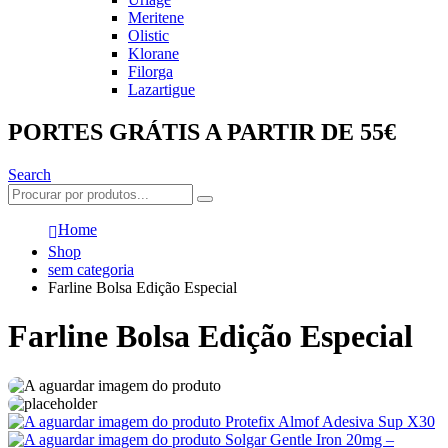
Meritene
Olistic
Klorane
Filorga
Lazartigue
PORTES GRÁTIS A PARTIR DE 55€
Search
Home
Shop
sem categoria
Farline Bolsa Edição Especial
Farline Bolsa Edição Especial
Protefix Almof Adesiva Sup X30
Solgar Gentle Iron 20mg –