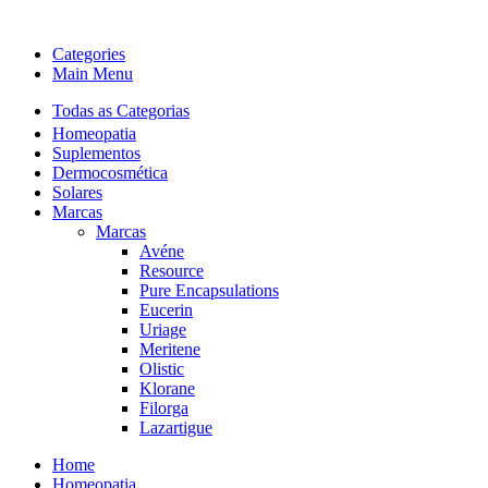
Categories
Main Menu
Todas as Categorias
Homeopatia
Suplementos
Dermocosmética
Solares
Marcas
Marcas
Avéne
Resource
Pure Encapsulations
Eucerin
Uriage
Meritene
Olistic
Klorane
Filorga
Lazartigue
Home
Homeopatia