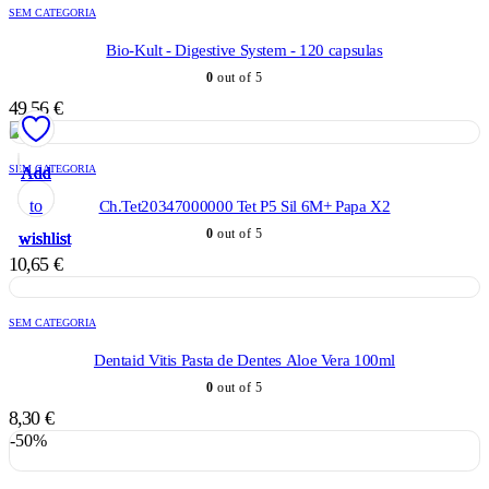
SEM CATEGORIA
Bio-Kult - Digestive System - 120 capsulas
0
out of 5
49,56
€
SEM CATEGORIA
Add
Add
Add
Add
Add
to
to
to
to
to
Ch.Tet20347000000 Tet P5 Sil 6M+ Papa X2
0
out of 5
wishlist
wishlist
wishlist
wishlist
wishlist
10,65
€
SEM CATEGORIA
Dentaid Vitis Pasta de Dentes Aloe Vera 100ml
0
out of 5
8,30
€
-50%