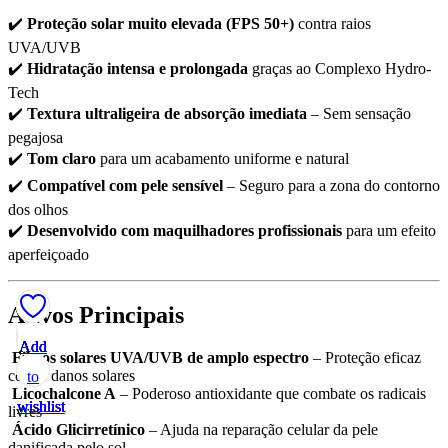
✔️
Proteção solar muito elevada (FPS 50+)
contra raios
UVA/UVB
✔️
Hidratação intensa e prolongada
graças ao Complexo Hydro-
Tech
✔️
Textura ultraligeira de absorção imediata
– Sem sensação
pegajosa
✔️
Tom claro
para um acabamento uniforme e natural
✔️
Compatível com pele sensível
– Seguro para a zona do contorno
dos olhos
✔️
Desenvolvido com maquilhadores profissionais
para um efeito
aperfeiçoado
Ativos Principais
Add
Add
Add
Add
Add
Filtros solares UVA/UVB de amplo espectro
– Proteção eficaz
contra danos solares
to
to
to
to
to
Licochalcone A
– Poderoso antioxidante que combate os radicais
wishlist
wishlist
wishlist
wishlist
wishlist
livres
Ácido Glicirretínico
– Ajuda na reparação celular da pele
danificada pelo sol