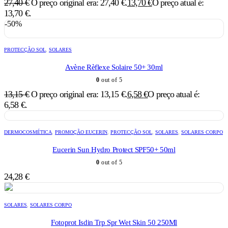
27,40
€
O preço original era: 27,40 €.
13,70
€
O preço atual é:
13,70 €.
-50%
PROTECÇÃO SOL
,
SOLARES
Avène Rèflexe Solaire 50+ 30ml
0
out of 5
13,15
€
O preço original era: 13,15 €.
6,58
€
O preço atual é:
6,58 €.
DERMOCOSMÉTICA
,
PROMOÇÃO EUCERIN
,
PROTECÇÃO SOL
,
SOLARES
,
SOLARES CORPO
Eucerin Sun Hydro Protect SPF50+ 50ml
0
out of 5
24,28
€
SOLARES
,
SOLARES CORPO
Fotoprot Isdin Trp Spr Wet Skin 50 250Ml