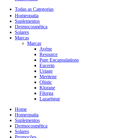
Todas as Categorias
Homeopatia
Suplementos
Dermocosmética
Solares
Marcas
Marcas
Avéne
Resource
Pure Encapsulations
Eucerin
Uriage
Meritene
Olistic
Klorane
Filorga
Lazartigue
Home
Homeopatia
Suplementos
Dermocosmética
Solares
Promoções