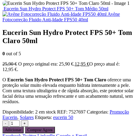
Eucerin Sun Hydro Protect FPS 50+ Tom Médio 50ml
Avène
Fotocorreção Fluido Anti-Idade FPS50 40ml
Eucerin Sun Hydro Protect FPS 50+ Tom
Claro 50ml
0
out of 5
25,90
€
O preço original era: 25,90 €.
12,95
€
O preço atual é:
12,95 €.
O
Eucerin Sun Hydro Protect FPS 50+ Tom Claro
oferece uma
proteção solar muito elevada enquanto hidrata intensamente a pele.
Com uma textura ultraligeira e de rápida absorção, este protetor solar
facial deixa uma sensação refrescante e um acabamento natural, sem
resíduos.
Disponibilidade:
2 em stock
REF:
7527697
Categorias:
Promoção
Eucerin
,
Solares
Etiqueta:
eucerin 50
-
+
Adicionar
Comprar Agora
Facebook
Twitter
LinkedIn
Google +
Email