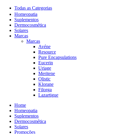
Todas as Categorias
Homeopatia
Suplementos
Dermocosmética
Solares
Marcas
Marcas
Avéne
Resource
Pure Encapsulations
Eucerin
Uriage
Meritene
Olistic
Klorane
Filorga
Lazartigue
Home
Homeopatia
Suplementos
Dermocosmética
Solares
Promoções