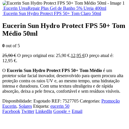
Eucerin UreaRepair Plus Gel de Banho 5% Ureia 400ml
Eucerin Sun Hydro Protect FPS 50+ Tom Claro 50ml
Eucerin Sun Hydro Protect FPS 50+ Tom
Médio 50ml
0
out of 5
25,90
€
O preço original era: 25,90 €.
12,95
€
O preço atual é:
12,95 €.
O
Eucerin Sun Hydro Protect FPS 50+ Tom Médio
é um
protetor solar facial inovador, desenvolvido para quem procura alta
proteção contra os raios UV e, ao mesmo tempo, uma hidratação
intensa e duradoura. Com uma textura ultraligeira e de rápida
absorção, deixa a pele fresca, confortável e sem resíduos visíveis.
Disponibilidade:
Esgotado
REF:
7527705
Categorias:
Promoção
Eucerin
,
Solares
Etiqueta:
eucerin 50
Facebook
Twitter
LinkedIn
Google +
Email