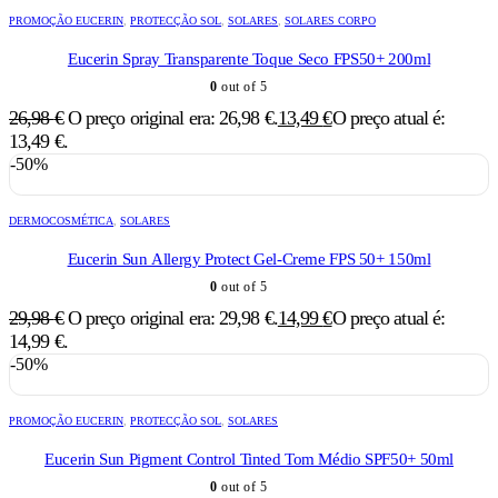
PROMOÇÃO EUCERIN
,
PROTECÇÃO SOL
,
SOLARES
,
SOLARES CORPO
Eucerin Spray Transparente Toque Seco FPS50+ 200ml
0
out of 5
26,98
€
O preço original era: 26,98 €.
13,49
€
O preço atual é:
13,49 €.
-50%
DERMOCOSMÉTICA
,
SOLARES
Eucerin Sun Allergy Protect Gel-Creme FPS 50+ 150ml
0
out of 5
29,98
€
O preço original era: 29,98 €.
14,99
€
O preço atual é:
14,99 €.
-50%
PROMOÇÃO EUCERIN
,
PROTECÇÃO SOL
,
SOLARES
Eucerin Sun Pigment Control Tinted Tom Médio SPF50+ 50ml
0
out of 5