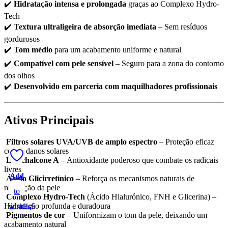
✔️
Hidratação intensa e prolongada
graças ao Complexo Hydro-
Tech
✔️
Textura ultraligeira de absorção imediata
– Sem resíduos
gordurosos
✔️
Tom médio
para um acabamento uniforme e natural
✔️
Compatível com pele sensível
– Seguro para a zona do contorno
dos olhos
✔️
Desenvolvido em parceria com maquilhadores profissionais
Ativos Principais
Filtros solares UVA/UVB de amplo espectro
– Proteção eficaz
contra danos solares
Licochalcone A
– Antioxidante poderoso que combate os radicais
livres
Add
Add
Add
Add
Add
Ácido Glicirretínico
– Reforça os mecanismos naturais de
reparação da pele
to
to
to
to
to
Complexo Hydro-Tech
(Ácido Hialurónico, FNH e Glicerina) –
Hidratação profunda e duradoura
wishlist
wishlist
wishlist
wishlist
wishlist
Pigmentos de cor
– Uniformizam o tom da pele, deixando um
acabamento natural