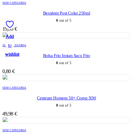
SEM CATEGORIA
Bexident Post Colut 250ml
0
out of 5
19,80
€
Add
Add
Add
Add
Add
to
to
to
to
to
SEM CATEGORIA
wishlist
wishlist
wishlist
wishlist
wishlist
Bolsa Frio Instan Saco Frio
0
out of 5
0,80
€
SEM CATEGORIA
Centrum Homem 50+ Comp X90
0
out of 5
49,98
€
SEM CATEGORIA