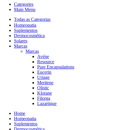
Categories
Main Menu
Todas as Categorias
Homeopatia
Suplementos
Dermocosmética
Solares
Marcas
Marcas
Avéne
Resource
Pure Encapsulations
Eucerin
Uriage
Meritene
Olistic
Klorane
Filorga
Lazartigue
Home
Homeopatia
Suplementos
Dermocosmética