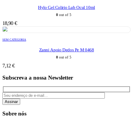
Hylo Gel Colirio Lub Ocul 10ml
0
out of 5
18,90
€
SEM CATEGORIA
Zanni Apoio Dedos Pe M 0468
0
out of 5
7,12
€
Subscreva a nossa Newsletter
Assinar
Sobre nós