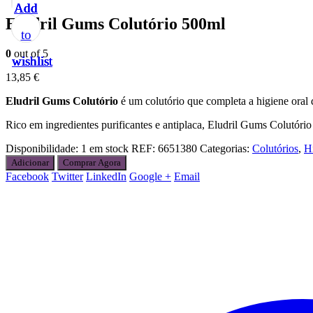
Add
Add
Add
Add
Add
Eludril Gums Colutório 500ml
to
to
to
to
to
0
out of 5
wishlist
wishlist
wishlist
wishlist
wishlist
13,85
€
Eludril Gums Colutório
é um colutório que completa a higiene oral 
Rico em ingredientes purificantes e antiplaca, Eludril Gums Colutório 
Disponibilidade:
1 em stock
REF:
6651380
Categorias:
Colutórios
,
H
Adicionar
Comprar Agora
Facebook
Twitter
LinkedIn
Google +
Email