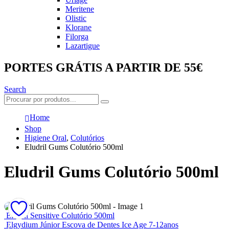
Meritene
Olistic
Klorane
Filorga
Lazartigue
PORTES GRÁTIS A PARTIR DE 55€
Search
Home
Shop
Higiene Oral
,
Colutórios
Eludril Gums Colutório 500ml
Eludril Gums Colutório 500ml
Eludril Sensitive Colutório 500ml
Elgydium Júnior Escova de Dentes Ice Age 7-12anos