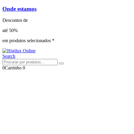
Onde estamos
Descontos de
até 50%
em produtos selecionados *
Search
0
Carrinho
0