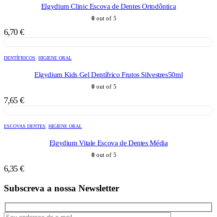
Elgydium Clinic Escova de Dentes Ortodôntica
0
out of 5
6,70
€
DENTÍFRICOS
,
HIGIENE ORAL
Elgydium Kids Gel Dentífrico Frutos Silvestres50ml
0
out of 5
7,65
€
ESCOVAS DENTES
,
HIGIENE ORAL
Elgydium Vitale Escova de Dentes Média
0
out of 5
6,35
€
Subscreva a nossa Newsletter