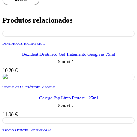
Produtos relacionados
DENTÍFRICOS
,
HIGIENE ORAL
Bexident Dentífrico Gel Tratamento Gengivas 75ml
0
out of 5
10,20
€
HIGIENE ORAL
,
PRÓTESES - HIGIENE
Corega Esp Limp Protese 125ml
0
out of 5
11,98
€
ESCOVAS DENTES
,
HIGIENE ORAL