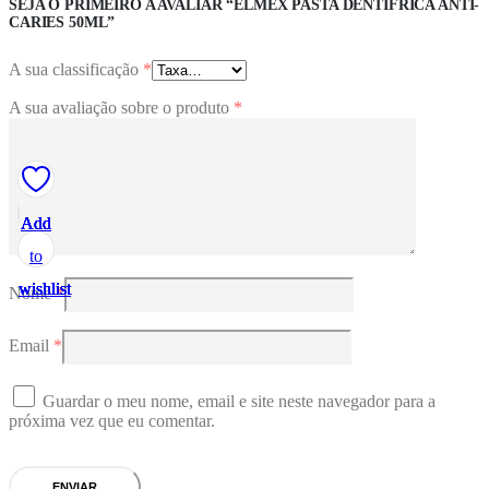
SEJA O PRIMEIRO A AVALIAR “ELMEX PASTA DENTÍFRICA ANTI-
CARIES 50ML”
A sua classificação
*
A sua avaliação sobre o produto
*
Add
Add
Add
Add
Add
to
to
to
to
to
wishlist
wishlist
wishlist
wishlist
wishlist
Nome
*
Email
*
Guardar o meu nome, email e site neste navegador para a
próxima vez que eu comentar.