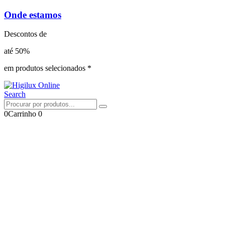
Onde estamos
Descontos de
até 50%
em produtos selecionados *
Search
0
Carrinho
0