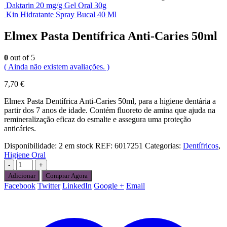
Daktarin 20 mg/g Gel Oral 30g
Kin Hidratante Spray Bucal 40 Ml
Elmex Pasta Dentífrica Anti-Caries 50ml
0
out of 5
( Ainda não existem avaliações. )
7,70
€
Elmex Pasta Dentífrica Anti-Caries 50ml, para a higiene dentária a
partir dos 7 anos de idade. Contém fluoreto de amina que ajuda na
remineralização eficaz do esmalte e assegura uma proteção
anticáries.
Disponibilidade:
2 em stock
REF:
6017251
Categorias:
Dentífricos
,
Higiene Oral
-
+
Adicionar
Comprar Agora
Facebook
Twitter
LinkedIn
Google +
Email