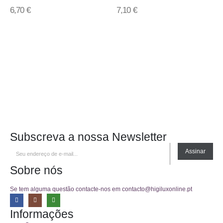
0
out of 5
0
out of 5
6,70
€
7,10
€
Subscreva a nossa Newsletter
Assinar
Sobre nós
Se tem alguma questão contacte-nos em contacto@higiluxonline.pt
Informações