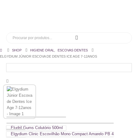
SHOP
HIGIENE ORAL
,
ESCOVAS DENTES
ELGYDIUM JÚNIOR ESCOVA DE DENTES ICE AGE 7-12ANOS
Eludril Gums Colutório 500ml
Elgydium Clinic Escovilhão Mono Compact Amarelo PB 4