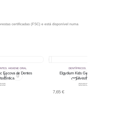
stas certificadas (FSC) e está disponível numa
ENTES
,
HIGIENE ORAL
DENTÍFRICOS
,
HIGIENE ORAL
nic Escova de Dentes
Elgydium Kids Gel Dentífrico Frut
todôntica
Silvestres50ml
Add
ut of 5
0
out of 5
7,65
€
to
st
wishlist