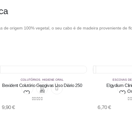
ca
 origem 100% vegetal, o seu cabo é de madeira proveniente de flore
COLUTÓRIOS
,
HIGIENE ORAL
ESCOVAS D
Bexident Colutório Gengivas Uso Diário 250
Elgydium Cli
ml
Or
Add
Add
0
out of 5
0
o
9,90
€
6,70
€
to
to
wishlist
wishli