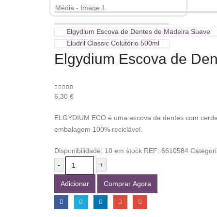
Elgydium Escova de Dentes de Madeira Suave
Eludril Classic Colutório 500ml
Elgydium Escova de Den
0
out of 5
6,30
€
ELGYDIUM ECO é uma escova de dentes com cerdas de
embalagem 100% reciclável.
Disponibilidade:
10 em stock
REF:
6610584
Categor
-
+
Adicionar
Comprar Agora