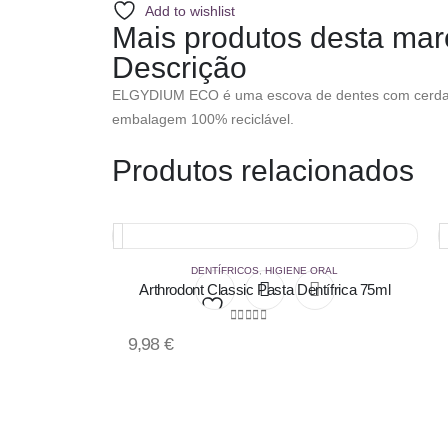
Add to wishlist
Mais produtos desta mar
Descrição
ELGYDIUM ECO é uma escova de dentes com cerdas de
embalagem 100% reciclável.
Produtos relacionados
DENTÍFRICOS
,
HIGIENE ORAL
Arthrodont Classic Pasta Dentífrica 75ml
0
out of 5
Add
9,98
€
to
wishlist