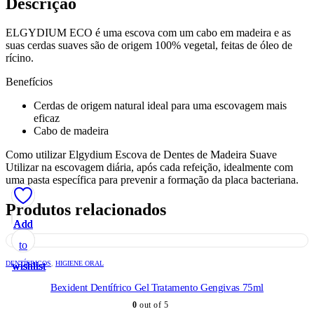
Descrição
ELGYDIUM ECO é uma escova com um cabo em madeira e as
suas cerdas suaves são de origem 100% vegetal, feitas de óleo de
rícino.
Benefícios
Cerdas de origem natural ideal para uma escovagem mais
eficaz
Cabo de madeira
Como utilizar Elgydium Escova de Dentes de Madeira Suave
Utilizar na escovagem diária, após cada refeição, idealmente com
uma pasta específica para prevenir a formação da placa bacteriana.
Produtos relacionados
Add
Add
Add
Add
Add
to
to
to
to
to
DENTÍFRICOS
,
HIGIENE ORAL
wishlist
wishlist
wishlist
wishlist
wishlist
Bexident Dentífrico Gel Tratamento Gengivas 75ml
0
out of 5