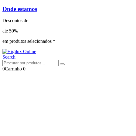
Onde estamos
Descontos de
até 50%
em produtos selecionados *
Search
0
Carrinho
0