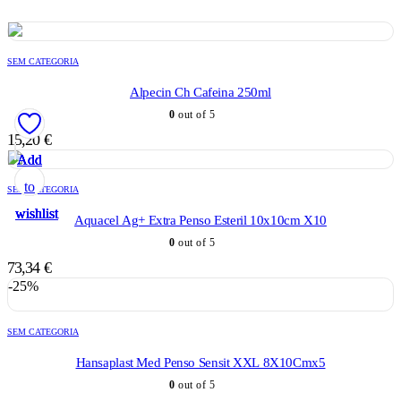
SEM CATEGORIA
Alpecin Ch Cafeina 250ml
0
out of 5
15,20
€
Add
Add
Add
Add
Add
to
to
to
to
to
SEM CATEGORIA
wishlist
wishlist
wishlist
wishlist
wishlist
Aquacel Ag+ Extra Penso Esteril 10x10cm X10
0
out of 5
73,34
€
-25%
SEM CATEGORIA
Hansaplast Med Penso Sensit XXL 8X10Cmx5
0
out of 5