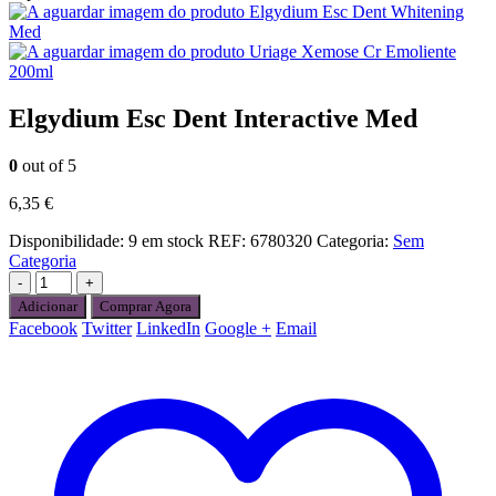
Elgydium Esc Dent Whitening
Med
Uriage Xemose Cr Emoliente
200ml
Elgydium Esc Dent Interactive Med
0
out of 5
6,35
€
Disponibilidade:
9 em stock
REF:
6780320
Categoria:
Sem
Categoria
-
+
Adicionar
Comprar Agora
Facebook
Twitter
LinkedIn
Google +
Email