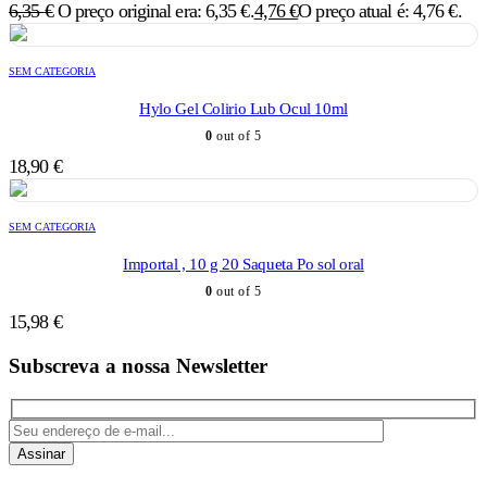
6,35
€
O preço original era: 6,35 €.
4,76
€
O preço atual é: 4,76 €.
SEM CATEGORIA
Hylo Gel Colirio Lub Ocul 10ml
0
out of 5
18,90
€
SEM CATEGORIA
Importal , 10 g 20 Saqueta Po sol oral
0
out of 5
15,98
€
Subscreva a nossa Newsletter
Assinar