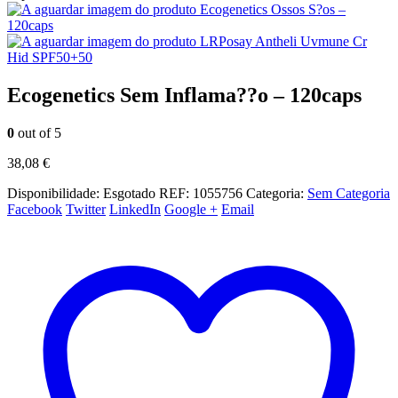
Ecogenetics Ossos S?os –
120caps
LRPosay Antheli Uvmune Cr
Hid SPF50+50
Ecogenetics Sem Inflama??o – 120caps
0
out of 5
38,08
€
Disponibilidade:
Esgotado
REF:
1055756
Categoria:
Sem Categoria
Facebook
Twitter
LinkedIn
Google +
Email