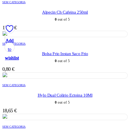
SEM CATEGORIA
Alpecin Ch Cafeina 250ml
0
out of 5
15,20
€
Add
Add
Add
Add
Add
SEM CATEGORIA
to
to
to
to
to
Bolsa Frio Instan Saco Frio
wishlist
wishlist
wishlist
wishlist
wishlist
0
out of 5
0,80
€
SEM CATEGORIA
Hylo Dual Colirio Ectoina 10Ml
0
out of 5
18,65
€
SEM CATEGORIA