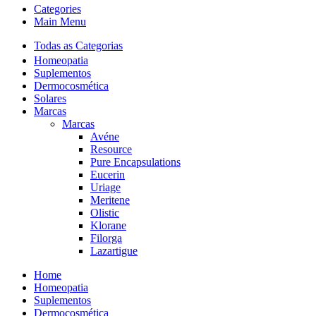
Categories
Main Menu
Todas as Categorias
Homeopatia
Suplementos
Dermocosmética
Solares
Marcas
Marcas
Avéne
Resource
Pure Encapsulations
Eucerin
Uriage
Meritene
Olistic
Klorane
Filorga
Lazartigue
Home
Homeopatia
Suplementos
Dermocosmética